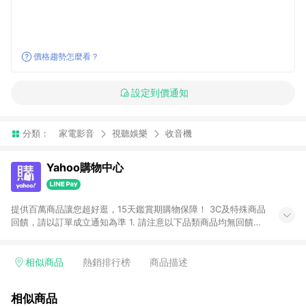
價格趨勢怎麼看？
設定到價通知
分類：
家電影音
視聽娛樂
收音機
Yahoo購物中心
提供百萬商品讓您超好逛，15天鑑賞期購物保障！ 3C及特殊商品
回饋，請以訂單成立通知為準 1. 請注意以下品類商品均無回饋：
-Apple相關商品/手機/票券/儲值金/虛擬點數 -黃金 (金幣 / 金條
/ 金元寶 /立體黃金 / 黃金擺飾 /黃金條塊) [2023/2/10起適用] -
電玩/遊戲/相機/單眼/鏡頭/拍立得 [2024/6/1起適用] -內接硬
相似商品
熱銷排行榜
商品描述
碟、外接硬碟、主機板/顯示卡[2026/5/18起適用] 2. 以下訂單將
不符合導購資格，亦不得使用點數紅包： - 點擊Yahoo奇摩APP
相似商品
的購回饋活動享Yahoo超贈點回饋者 - 購物中心商店之商品：商