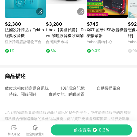
$2,380
$3,280
$745
$92
法國設計商品 / Tykho
i-box【美國代購】 Da
Q&T 藍牙USB收音機音
想像
經典收音機
wn鬧鐘收音機臥室鬧
樂播放器
好]
鐘FM 收音機無線充電
亞洲跨境設計購物平台
台灣樂天市場
Yahoo購物中心
Yah
的鬧鐘 藍牙的無線揚聲
Pinkoi
1%
3%
0.3%
0
器 數位鬧鐘 USB 端口
可調光夜燈-時尚黑
商品描述
數位式相位鎖定選台系統 10組電台記憶 自動掃描電台
時鐘、鬧鐘鬧鈴 貪睡功能、睡眠裝置
LINE 購物是匯集購物情報與商品資訊的整合性平台，並依購物情報中的趨勢與
風格做合作網路商家的延伸商品推薦，商品資料更新會有時間差，請務必點擊
商品至各合作網路商家，確認現售價與購物條件，一切資訊以合作廠商網頁為
前往賣場
0.3%
準。
加入筆記
設定到價通知