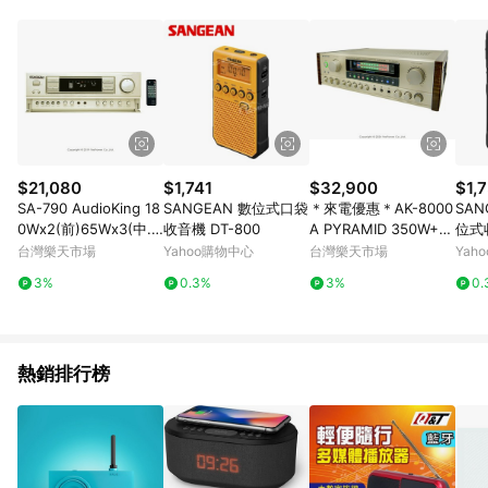
品賣場中有標示「商店」及顯示商店名稱者(指定活動店家除外)
3. 訂單回饋金額將扣除運費/購物金/超贈點/福利金/紅利折抵/折
價券等虛擬貨幣折抵 4. 大宗採購或批發轉賣不具回饋資格： 如
有相關事證認定您為大宗採購、批發轉賣而非最終消費使用者，
相關認定以Yahoo購物中心之認定為準
$21,080
$1,741
$32,900
$1,
SA-790 AudioKing 18
SANGEAN 數位式口袋
＊來電優惠＊AK-8000
SAN
0Wx2(前)65Wx3(中.
收音機 DT-800
A PYRAMID 350W+3
位式收
後置)劇院歌唱兩用擴
50W 擴大機
台灣樂天市場
Yahoo購物中心
台灣樂天市場
Yah
大機/5.1劇院
3%
0.3%
3%
0.
熱銷排行榜