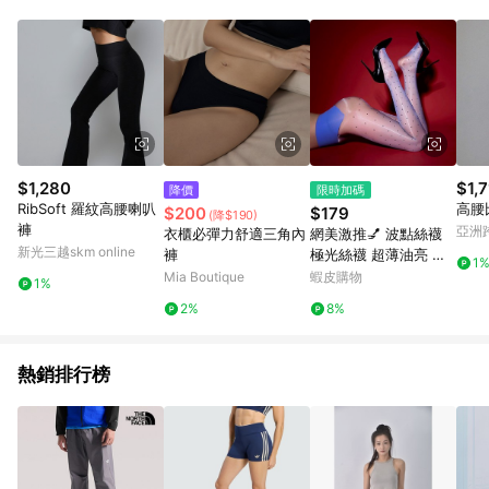
品賣場中有標示「商店」及顯示商店名稱者(指定活動店家除外)
3. 訂單回饋金額將扣除運費/購物金/超贈點/福利金/紅利折抵/折
價券等虛擬貨幣折抵 4. 大宗採購或批發轉賣不具回饋資格： 如
有相關事證認定您為大宗採購、批發轉賣而非最終消費使用者，
相關認定以Yahoo購物中心之認定為準
$1,280
$1,
降價
限時加碼
RibSoft 羅紋高腰喇叭
高腰
$200
$179
(降$190)
褲
亞洲
衣櫃必彈力舒適三角內
網美激推💅 波點絲襪
Pinko
新光三越skm online
褲
極光絲襪 超薄油亮 性
1
感連褲襪 閃光無縫 36
Mia Boutique
蝦皮購物
1%
0度 極光款 性感穿搭
2%
8%
約會
熱銷排行榜