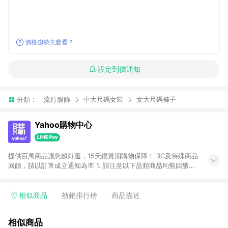
價格趨勢怎麼看？
設定到價通知
分類：
流行服飾
中大尺碼女裝
女大尺碼褲子
Yahoo購物中心
提供百萬商品讓您超好逛，15天鑑賞期購物保障！ 3C及特殊商品
回饋，請以訂單成立通知為準 1. 請注意以下品類商品均無回饋：
-Apple相關商品/手機/票券/儲值金/虛擬點數 -黃金 (金幣 / 金條
/ 金元寶 /立體黃金 / 黃金擺飾 /黃金條塊) [2023/2/10起適用] -
電玩/遊戲/相機/單眼/鏡頭/拍立得 [2024/6/1起適用] -內接硬
相似商品
熱銷排行榜
商品描述
碟、外接硬碟、主機板/顯示卡[2026/5/18起適用] 2. 以下訂單將
不符合導購資格，亦不得使用點數紅包： - 點擊Yahoo奇摩APP
相似商品
的購回饋活動享Yahoo超贈點回饋者 - 購物中心商店之商品：商