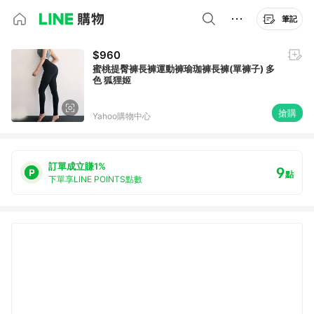
筆記
$960
蜜桃提臀褲長褲運動褲瑜珈褲長褲(單褲子) 多
色 狐狸姬
搶購
Yahoo購物中心
訂單成立賺1%
9
點
下單享LINE POINTS點數