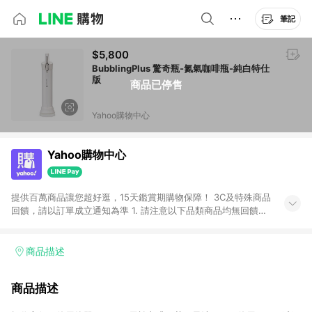
筆記
$5,800
BubblingPlus 驚奇瓶-氮氣咖啡瓶-純白特仕
版
商品已停售
Yahoo購物中心
Yahoo購物中心
提供百萬商品讓您超好逛，15天鑑賞期購物保障！ 3C及特殊商品
回饋，請以訂單成立通知為準 1. 請注意以下品類商品均無回饋：
-Apple相關商品/手機/票券/儲值金/虛擬點數 -黃金 (金幣 / 金條
/ 金元寶 /立體黃金 / 黃金擺飾 /黃金條塊) [2023/2/10起適用] -
電玩/遊戲/相機/單眼/鏡頭/拍立得 [2024/6/1起適用] -內接硬
商品描述
碟、外接硬碟、主機板/顯示卡[2026/5/18起適用] 2. 以下訂單將
不符合導購資格，亦不得使用點數紅包： - 點擊Yahoo奇摩APP
商品描述
的購回饋活動享Yahoo超贈點回饋者 - 購物中心商店之商品：商
品賣場中有標示「商店」及顯示商店名稱者(指定活動店家除外)