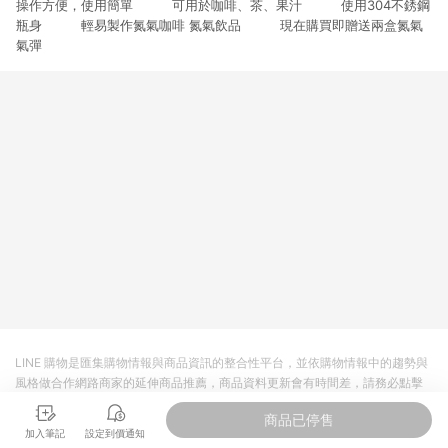
操作方便，使用簡單 可用於咖啡、茶、果汁 使用304不銹鋼
3. 訂單回饋金額將扣除運費/購物金/超贈點/福利金/紅利折抵/折
價券等虛擬貨幣折抵 4. 大宗採購或批發轉賣不具回饋資格： 如
瓶身 輕易製作氮氣咖啡 氮氣飲品 現在購買即贈送兩盒氮氣
有相關事證認定您為大宗採購、批發轉賣而非最終消費使用者，
氣彈
相關認定以Yahoo購物中心之認定為準
LINE 購物是匯集購物情報與商品資訊的整合性平台，並依購物情報中的趨勢與
風格做合作網路商家的延伸商品推薦，商品資料更新會有時間差，請務必點擊
商品至各合作網路商家，確認現售價與購物條件，一切資訊以合作廠商網頁為
商品已停售
準。
加入筆記
設定到價通知