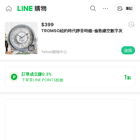
筆記
$399
TROMSO紐約時代靜音時鐘-倫敦縷空數字灰
搶購
Yahoo購物中心
訂單成立賺0.3%
1
點
下單享LINE POINTS點數