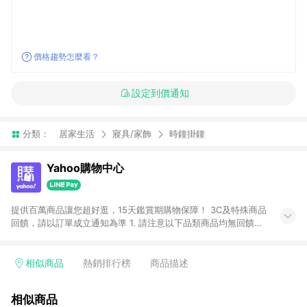
價格趨勢怎麼看？
設定到價通知
分類：
居家生活
寢具/家飾
時鐘掛鐘
Yahoo購物中心
提供百萬商品讓您超好逛，15天鑑賞期購物保障！ 3C及特殊商品
回饋，請以訂單成立通知為準 1. 請注意以下品類商品均無回饋：
-Apple相關商品/手機/票券/儲值金/虛擬點數 -黃金 (金幣 / 金條
/ 金元寶 /立體黃金 / 黃金擺飾 /黃金條塊) [2023/2/10起適用] -
電玩/遊戲/相機/單眼/鏡頭/拍立得 [2024/6/1起適用] -內接硬
相似商品
熱銷排行榜
商品描述
碟、外接硬碟、主機板/顯示卡[2026/5/18起適用] 2. 以下訂單將
不符合導購資格，亦不得使用點數紅包： - 點擊Yahoo奇摩APP
相似商品
的購回饋活動享Yahoo超贈點回饋者 - 購物中心商店之商品：商