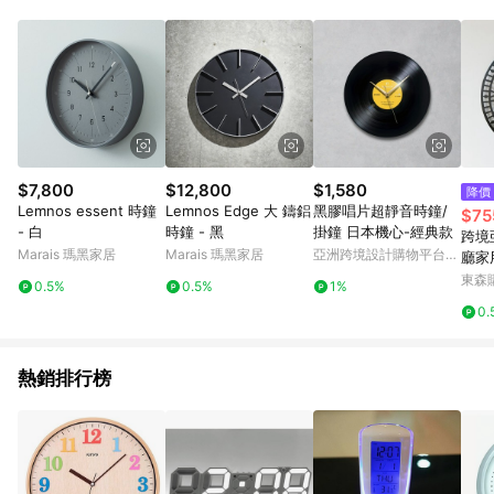
品賣場中有標示「商店」及顯示商店名稱者(指定活動店家除外)
3. 訂單回饋金額將扣除運費/購物金/超贈點/福利金/紅利折抵/折
價券等虛擬貨幣折抵 4. 大宗採購或批發轉賣不具回饋資格： 如
有相關事證認定您為大宗採購、批發轉賣而非最終消費使用者，
相關認定以Yahoo購物中心之認定為準
$7,800
$12,800
$1,580
降價
Lemnos essent 時鐘
Lemnos Edge 大 鑄鋁
黑膠唱片超靜音時鐘/
$75
- 白
時鐘 - 黑
掛鐘 日本機心-經典款
跨境
Marais 瑪黑家居
Marais 瑪黑家居
亞洲跨境設計購物平台
廳家
Pinkoi
藝創
東森購
0.5%
0.5%
1%
0.
熱銷排行榜