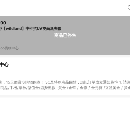
690
野【wildland】中性抗UV雙面漁夫帽
商品已停售
hoo購物中心
物中心
天鑑賞期購物保障！ 3C及特殊商品回饋，請以訂單成立通知為準 1. 請注意以下品類商品
關商品/手機/票券/儲值金/虛擬點數 -黃金 (金幣 / 金條 / 金元寶 /立體黃金 / 
] 2. 以下訂單將不符合導購資格，亦不得使用點數紅包： - 點擊Yahoo奇摩APP
 - 購物中心商店之商品：商品賣場中有標示「商店」及顯示商店名稱者(指定活動店家
購物金/超贈點/福利金/紅利折抵/折價券等虛擬貨幣折抵 4. 大宗採購或批發
定您為大宗採購、批發轉賣而非最終消費使用者，相關認定以Yahoo購物中心之