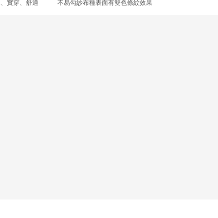
、實穿、舒適 不易勾紗布種表面有雙色條紋效果