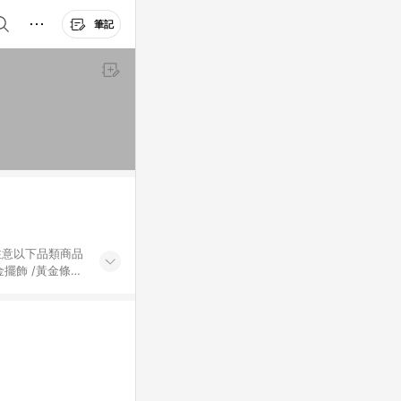
筆記
黃金擺飾 /黃金條
的購回饋活動享
除外) 3. 訂
轉賣不具回饋資
認定為準