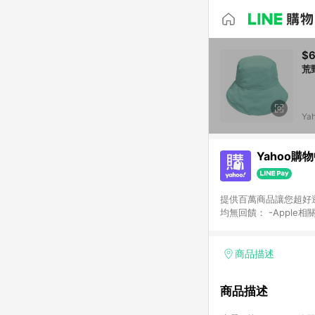
$
荒
Ya
Yahoo購
提供百萬商品讓您超好逛，15
均無回饋： -Apple相
塊) [2023/2/10起適用] -電玩/遊戲/相機/單眼/鏡頭/拍立得 [2024/6/1起適用] -內接硬碟、外接硬碟、主機板/顯示卡
[2026/5/18起適用
Yahoo超贈點回饋者
商品描述
單回饋金額將扣除運費/
格： 如有相關事證認
商品描述