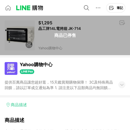
筆記
$1,295
晶工牌14L電烤箱 JK-714
商品已停售
Yahoo購物中心
Yahoo購物中心
提供百萬商品讓您超好逛，15天鑑賞期購物保障！ 3C及特殊商品
回饋，請以訂單成立通知為準 1. 請注意以下品類商品均無回饋：
-Apple相關商品/手機/票券/儲值金/虛擬點數 -黃金 (金幣 / 金條
/ 金元寶 /立體黃金 / 黃金擺飾 /黃金條塊) [2023/2/10起適用] -
電玩/遊戲/相機/單眼/鏡頭/拍立得 [2024/6/1起適用] -內接硬
商品描述
碟、外接硬碟、主機板/顯示卡[2026/5/18起適用] 2. 以下訂單將
不符合導購資格，亦不得使用點數紅包： - 點擊Yahoo奇摩APP
商品描述
的購回饋活動享Yahoo超贈點回饋者 - 購物中心商店之商品：商
品賣場中有標示「商店」及顯示商店名稱者(指定活動店家除外)