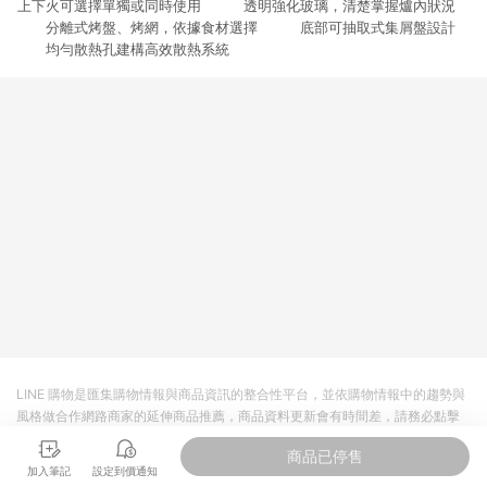
上下火可選擇單獨或同時使用 透明強化玻璃，清楚掌握爐內狀況
3. 訂單回饋金額將扣除運費/購物金/超贈點/福利金/紅利折抵/折
價券等虛擬貨幣折抵 4. 大宗採購或批發轉賣不具回饋資格： 如
分離式烤盤、烤網，依據食材選擇 底部可抽取式集屑盤設計
有相關事證認定您為大宗採購、批發轉賣而非最終消費使用者，
均勻散熱孔建構高效散熱系統
相關認定以Yahoo購物中心之認定為準
LINE 購物是匯集購物情報與商品資訊的整合性平台，並依購物情報中的趨勢與
風格做合作網路商家的延伸商品推薦，商品資料更新會有時間差，請務必點擊
商品至各合作網路商家，確認現售價與購物條件，一切資訊以合作廠商網頁為
商品已停售
準。
加入筆記
設定到價通知