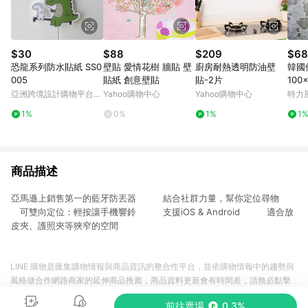
$30
$88
$209
$68
恐龍系列防水貼紙 SS0
壁貼 愛情花樹 牆貼 壁
廚房耐熱透明防油壁
韓國
005
貼紙 創意壁貼
貼-2片
100
亞洲跨境設計購物平台
Yahoo購物中心
Yahoo購物中心
特力
Pinkoi
1%
0%
1%
1
商品描述
亞馬遜上銷售第一的藍牙防丟器 結合社群力量，幫你定位尋物
可雙向定位：輕按讓手機響鈴 支援iOS & Android 適合放
皮夾、護照夾等狹窄的空間
LINE 購物是匯集購物情報與商品資訊的整合性平台，並依購物情報中的趨勢與
風格做合作網路商家的延伸商品推薦，商品資料更新會有時間差，請務必點擊
商品至各合作網路商家，確認現售價與購物條件，一切資訊以合作廠商網頁為
前往賣場
0.3%
準。