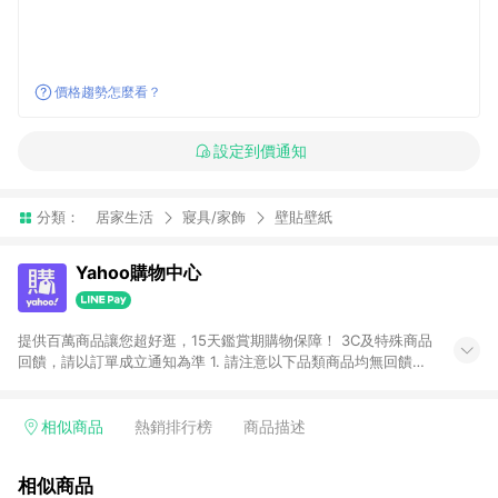
價格趨勢怎麼看？
設定到價通知
分類：
居家生活
寢具/家飾
壁貼壁紙
Yahoo購物中心
提供百萬商品讓您超好逛，15天鑑賞期購物保障！ 3C及特殊商品
回饋，請以訂單成立通知為準 1. 請注意以下品類商品均無回饋：
-Apple相關商品/手機/票券/儲值金/虛擬點數 -黃金 (金幣 / 金條
/ 金元寶 /立體黃金 / 黃金擺飾 /黃金條塊) [2023/2/10起適用] -
電玩/遊戲/相機/單眼/鏡頭/拍立得 [2024/6/1起適用] -內接硬
相似商品
熱銷排行榜
商品描述
碟、外接硬碟、主機板/顯示卡[2026/5/18起適用] 2. 以下訂單將
不符合導購資格，亦不得使用點數紅包： - 點擊Yahoo奇摩APP
相似商品
的購回饋活動享Yahoo超贈點回饋者 - 購物中心商店之商品：商