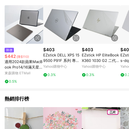
品賣場中有標示「商店」及顯示商店名稱者(指定活動店家除外)
3. 訂單回饋金額將扣除運費/購物金/超贈點/福利金/紅利折抵/折
價券等虛擬貨幣折抵 4. 大宗採購或批發轉賣不具回饋資格： 如
有相關事證認定您為大宗採購、批發轉賣而非最終消費使用者，
相關認定以Yahoo購物中心之認定為準
$403
$403
$40
降價
EZstick DELL XPS 15
EZstick HP EliteBook
EZst
$442
(降$110)
9500 P91F 系列 專用
X360 1030 G2 二代透
s-d
適用2024款蘋果MacB
二代透氣機身保護膜
氣機身保護膜
代透
Yahoo購物中心
Yahoo購物中心
Yah
ook Pro14/16滿天星保
護殼A3113 M3電腦套
東森購物 ETMall
0.3%
0.3%
0.
A3114透明Air13殼防磕
0.5%
殼A2780全包15磨砂殼
A2779
熱銷排行榜