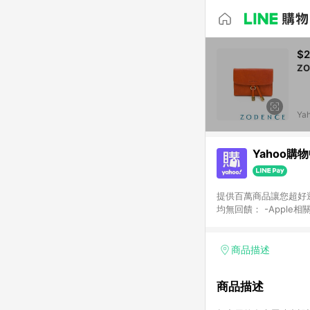
$2
Z
Ya
Yahoo購
提供百萬商品讓您超好逛，15
均無回饋： -Apple相
塊) [2023/2/10起適用] -電玩/遊戲/相機/單眼/鏡頭/拍立得 [2024/6/1起適用] -內接硬碟、外接硬碟、主機板/顯示卡
[2026/5/18起適用
Yahoo超贈點回饋者
商品描述
單回饋金額將扣除運費/
格： 如有相關事證認
商品描述