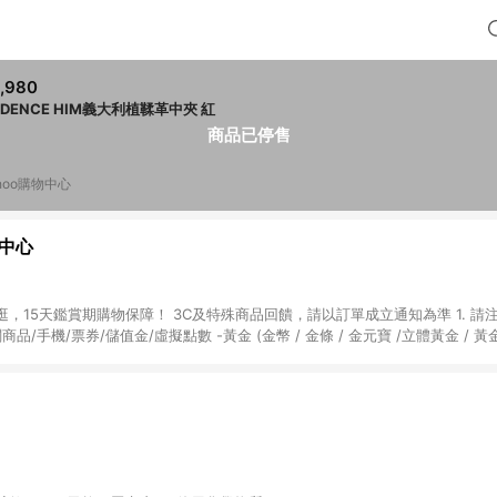
,980
ODENCE HIM義大利植鞣革中夾 紅
商品已停售
hoo購物中心
物中心
天鑑賞期購物保障！ 3C及特殊商品回饋，請以訂單成立通知為準 1. 請注意以下品類商品
關商品/手機/票券/儲值金/虛擬點數 -黃金 (金幣 / 金條 / 金元寶 /立體黃金 / 
] 2. 以下訂單將不符合導購資格，亦不得使用點數紅包： - 點擊Yahoo奇摩APP
 - 購物中心商店之商品：商品賣場中有標示「商店」及顯示商店名稱者(指定活動店家
購物金/超贈點/福利金/紅利折抵/折價券等虛擬貨幣折抵 4. 大宗採購或批發
定您為大宗採購、批發轉賣而非最終消費使用者，相關認定以Yahoo購物中心之