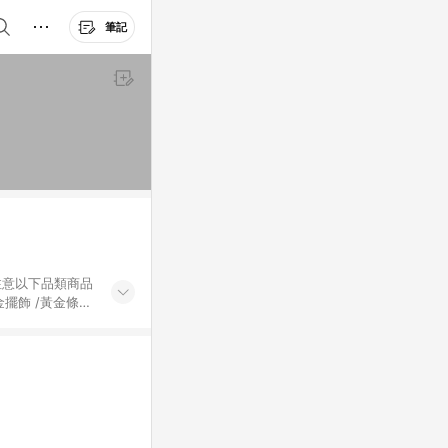
筆記
黃金擺飾 /黃金條
的購回饋活動享
除外) 3. 訂
轉賣不具回饋資
認定為準