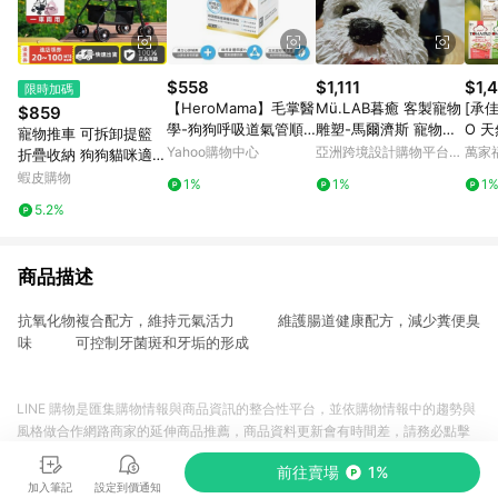
$558
$1,111
$1,
限時加碼
【HeroMama】毛掌醫
Mü.LAB暮癒 客製寵物
[承佳
$859
學-狗狗呼吸道氣管順
雕塑-馬爾濟斯 寵物客
O 
寵物推車 可拆卸提籃
暢保養粉50g/氣管保養
製 寵物訂做 寵物紀念
美毛
Yahoo購物中心
亞洲跨境設計購物平台
萬家
折疊收納 狗狗貓咪適用
料 
Pinkoi
外出籠 拉桿車寵物推車
蝦皮購物
1%
1%
1
犬 
狗推車貓咪推車可折疊
5.2%
寵物推車寵物
商品描述
抗氧化物複合配方，維持元氣活力 維護腸道健康配方，減少糞便臭
味 可控制牙菌斑和牙垢的形成
LINE 購物是匯集購物情報與商品資訊的整合性平台，並依購物情報中的趨勢與
風格做合作網路商家的延伸商品推薦，商品資料更新會有時間差，請務必點擊
商品至各合作網路商家，確認現售價與購物條件，一切資訊以合作廠商網頁為
前往賣場
1%
準。
加入筆記
設定到價通知