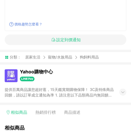
價格趨勢怎麼看？
設定到價通知
分類：
居家生活
寵物/水族用品
狗飼料用品
Yahoo購物中心
提供百萬商品讓您超好逛，15天鑑賞期購物保障！ 3C及特殊商品
回饋，請以訂單成立通知為準 1. 請注意以下品類商品均無回饋：
-Apple相關商品/手機/票券/儲值金/虛擬點數 -黃金 (金幣 / 金條
/ 金元寶 /立體黃金 / 黃金擺飾 /黃金條塊) [2023/2/10起適用] -
電玩/遊戲/相機/單眼/鏡頭/拍立得 [2024/6/1起適用] -內接硬
相似商品
熱銷排行榜
商品描述
碟、外接硬碟、主機板/顯示卡[2026/5/18起適用] 2. 以下訂單將
不符合導購資格，亦不得使用點數紅包： - 點擊Yahoo奇摩APP
相似商品
的購回饋活動享Yahoo超贈點回饋者 - 購物中心商店之商品：商