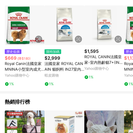
品賣場中有標示「商店」及顯示商店名稱者(指定活動店家除外)
3. 訂單回饋金額將扣除運費/購物金/超贈點/福利金/紅利折抵/折
價券等虛擬貨幣折抵 4. 大宗採購或批發轉賣不具回饋資格： 如
有相關事證認定您為大宗採購、批發轉賣而非最終消費使用者，
相關認定以Yahoo購物中心之認定為準
$1,595
歷史低價
限時加碼
歷史
ROYAL CANIN法國皇
$669
$2,999
$1,
(降$180)
家-室內熟齡貓7+(IN+
Royal Canin法國皇家
法國皇家 ROYAL CAN
Roy
7) 3.5kg
Yahoo購物中心
MNINA小型室內成犬
AIN 貓飼料 IN27室內
MN
飼料 1.5kg
成貓 10KG
飼料 
Yahoo購物中心
蝦皮購物
Yah
1%
1%
1%
1
熱銷排行榜