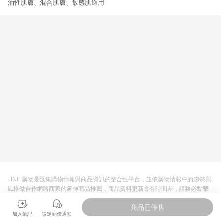
油性肌膚、混合肌膚、敏感肌適用
3. 訂單回饋金額將扣除運費/購物金/超贈點/福利金/紅利折抵/折
價券等虛擬貨幣折抵 4. 大宗採購或批發轉賣不具回饋資格： 如
有相關事證認定您為大宗採購、批發轉賣而非最終消費使用者，
相關認定以Yahoo購物中心之認定為準
LINE 購物是匯集購物情報與商品資訊的整合性平台，並依購物情報中的趨勢與
風格做合作網路商家的延伸商品推薦，商品資料更新會有時間差，請務必點擊
商品至各合作網路商家，確認現售價與購物條件，一切資訊以合作廠商網頁為
商品已停售
準。
加入筆記
設定到價通知