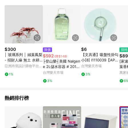
品賣場中有標示「商店」及顯示商店名稱者(指定活動店家除外)
3. 訂單回饋金額將扣除運費/購物金/超贈點/福利金/紅利折抵/折
價券等虛擬貨幣折抵 4. 大宗採購或批發轉賣不具回饋資格： 如
有相關事證認定您為大宗採購、批發轉賣而非最終消費使用者，
相關認定以Yahoo購物中心之認定為準
$300
$6
降價
限時
│ 玻璃系列 │ 絨葉鳳梨
【文具通】吸盤性掛勾
$592
$89
(降$148)
- 招財人緣 無土 水耕
小[8] I1110039【APP
├登山樂┤美國 Nalgen
[家速
盆栽 自動補水
滿額下單10%點數(單一
亞洲跨境設計購物平台
台灣樂天市場
e 2L儲水容器 # 2015-
葉香
帳號最高1500點)】8/3
Pinkoi
2000
台灣樂天市場
萬家
1%
3%
1止
3%
6
熱銷排行榜