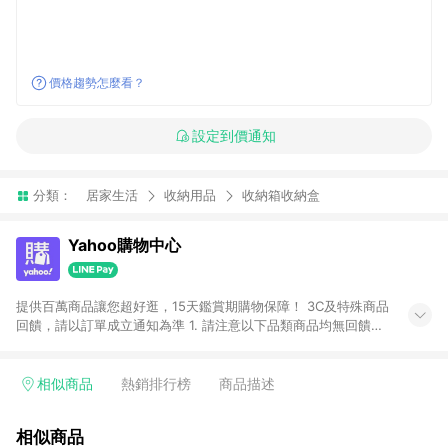
價格趨勢怎麼看？
設定到價通知
分類：
居家生活
收納用品
收納箱收納盒
Yahoo購物中心
提供百萬商品讓您超好逛，15天鑑賞期購物保障！ 3C及特殊商品
回饋，請以訂單成立通知為準 1. 請注意以下品類商品均無回饋：
-Apple相關商品/手機/票券/儲值金/虛擬點數 -黃金 (金幣 / 金條
/ 金元寶 /立體黃金 / 黃金擺飾 /黃金條塊) [2023/2/10起適用] -
電玩/遊戲/相機/單眼/鏡頭/拍立得 [2024/6/1起適用] -內接硬
相似商品
熱銷排行榜
商品描述
碟、外接硬碟、主機板/顯示卡[2026/5/18起適用] 2. 以下訂單將
不符合導購資格，亦不得使用點數紅包： - 點擊Yahoo奇摩APP
相似商品
的購回饋活動享Yahoo超贈點回饋者 - 購物中心商店之商品：商