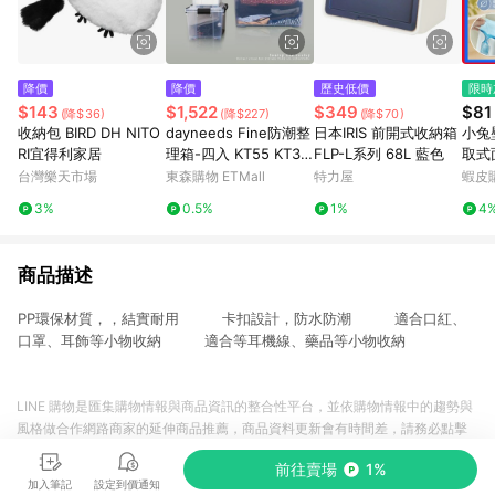
降價
降價
歷史低價
限時
$143
$1,522
$349
$81
(降$36)
(降$227)
(降$70)
收納包 BIRD DH NITO
dayneeds Fine防潮整
日本IRIS 前開式收納箱
小兔
RI宜得利家居
理箱-四入 KT55 KT35
FLP-L系列 68L 藍色
取式
LT20 KT10
無痕
台灣樂天市場
東森購物 ETMall
特力屋
蝦皮
納盒
3%
0.5%
1%
4
平面
抽紙
商品描述
PP環保材質，，結實耐用 卡扣設計，防水防潮 適合口紅、
口罩、耳飾等小物收納 適合等耳機線、藥品等小物收納
LINE 購物是匯集購物情報與商品資訊的整合性平台，並依購物情報中的趨勢與
風格做合作網路商家的延伸商品推薦，商品資料更新會有時間差，請務必點擊
商品至各合作網路商家，確認現售價與購物條件，一切資訊以合作廠商網頁為
前往賣場
1%
準。
加入筆記
設定到價通知