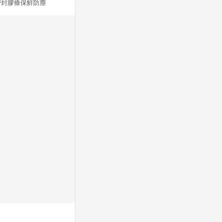
封膠條保鮮防塵