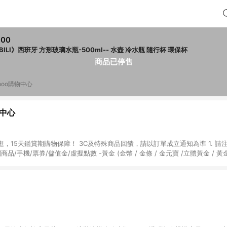
300
IBILI》西班牙 方形玻璃水瓶-500ml-- 水壺 冷水瓶 隨行杯 環保杯
商品已停售
hoo購物中心
物中心
天鑑賞期購物保障！ 3C及特殊商品回饋，請以訂單成立通知為準 1. 請注意以下品類商品
關商品/手機/票券/儲值金/虛擬點數 -黃金 (金幣 / 金條 / 金元寶 /立體黃金 / 
] 2. 以下訂單將不符合導購資格，亦不得使用點數紅包： - 點擊Yahoo奇摩APP
 - 購物中心商店之商品：商品賣場中有標示「商店」及顯示商店名稱者(指定活動店家
購物金/超贈點/福利金/紅利折抵/折價券等虛擬貨幣折抵 4. 大宗採購或批發
定您為大宗採購、批發轉賣而非最終消費使用者，相關認定以Yahoo購物中心之