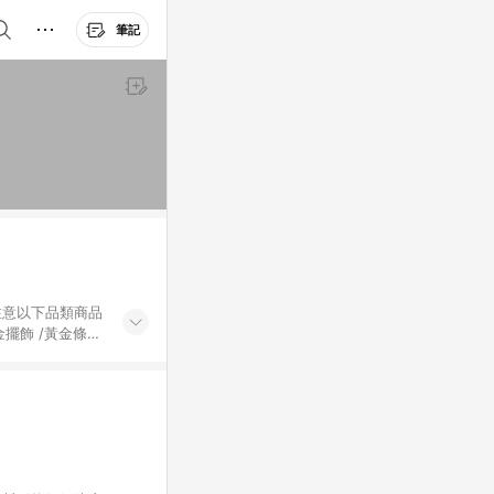
筆記
黃金擺飾 /黃金條
的購回饋活動享
除外) 3. 訂
轉賣不具回饋資
認定為準