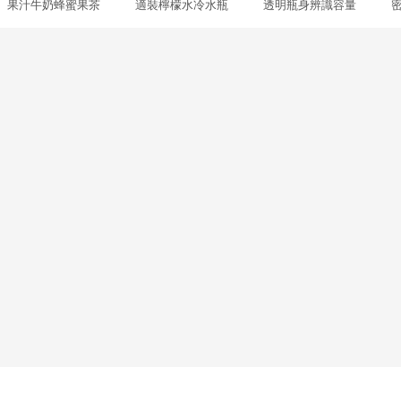
 果汁牛奶蜂蜜果茶 適裝檸檬水冷水瓶 透明瓶身辨識容量 密