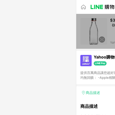
$
《
Ya
Yahoo購
提供百萬商品讓您超好逛，15
均無回饋： -Apple相
塊) [2023/2/10起適用] -電玩/遊戲/相機/單眼/鏡頭/拍立得 [2024/6/1起適用] -內接硬碟、外接硬碟、主機板/顯示卡
[2026/5/18起適用
Yahoo超贈點回饋者
商品描述
單回饋金額將扣除運費/
格： 如有相關事證認
商品描述