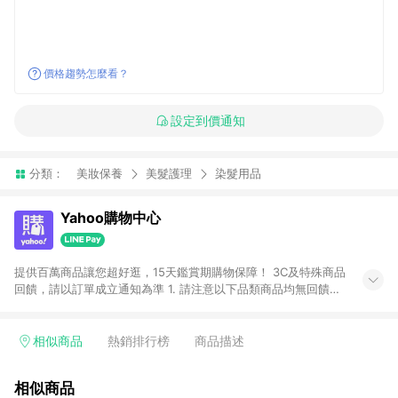
價格趨勢怎麼看？
設定到價通知
分類：
美妝保養
美髮護理
染髮用品
Yahoo購物中心
提供百萬商品讓您超好逛，15天鑑賞期購物保障！ 3C及特殊商品
回饋，請以訂單成立通知為準 1. 請注意以下品類商品均無回饋：
-Apple相關商品/手機/票券/儲值金/虛擬點數 -黃金 (金幣 / 金條
/ 金元寶 /立體黃金 / 黃金擺飾 /黃金條塊) [2023/2/10起適用] -
電玩/遊戲/相機/單眼/鏡頭/拍立得 [2024/6/1起適用] -內接硬
相似商品
熱銷排行榜
商品描述
碟、外接硬碟、主機板/顯示卡[2026/5/18起適用] 2. 以下訂單將
不符合導購資格，亦不得使用點數紅包： - 點擊Yahoo奇摩APP
相似商品
的購回饋活動享Yahoo超贈點回饋者 - 購物中心商店之商品：商