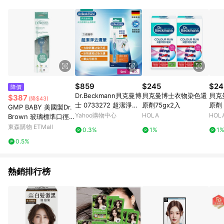
品賣場中有標示「商店」及顯示商店名稱者(指定活動店家除外)
3. 訂單回饋金額將扣除運費/購物金/超贈點/福利金/紅利折抵/折
價券等虛擬貨幣折抵 4. 大宗採購或批發轉賣不具回饋資格： 如
有相關事證認定您為大宗採購、批發轉賣而非最終消費使用者，
相關認定以Yahoo購物中心之認定為準
$859
$245
$24
降價
Dr.Beckmann貝克曼博
貝克曼博士衣物染色還
貝克
$387
(降$43)
士 0733272 超潔淨去
原劑75gx2入
原劑
GMP BABY 美國製Dr.
漬筆(六入組)
Yahoo購物中心
HOLA
HOL
Brown 玻璃標準口徑
防脹氣順流大奶瓶250
東森購物 ETMall
0.3%
1%
1
ml 1入裝DB261
0.5%
熱銷排行榜