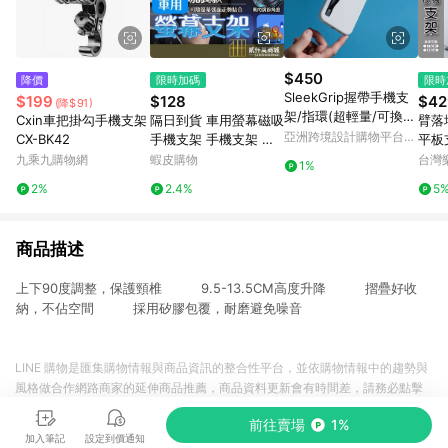
$450
降價
限時加碼
限時
SleekGrip握帶手機支
$199
$128
$42
(降$91)
架/指環(超輕量/可換握
Cxin車把掛勾手機支架
隔日到貨 車用螢幕磁吸
臂落
帶)太空x黑框
亞洲跨境設計購物平台
CX-BK42
手機支架 手機支架 汽
平板
Pinkoi
車支架 車用手機架 磁
機架
九乘九購物網
蝦皮購物
台灣
1%
吸支架 車用螢幕 螢幕
pa
2%
2.4%
5
手機架 導航支架
商品描述
上下90度調整，保護頸椎 9.5-13.5CM高度升降 摺疊好收
納，不佔空間 採用矽膠包覆，耐磨避免噪音
LINE 購物是匯集購物情報與商品資訊的整合性平台，並依購物情報中的趨勢與
風格做合作網路商家的延伸商品推薦，商品資料更新會有時間差，請務必點擊
商品至各合作網路商家，確認現售價與購物條件，一切資訊以合作廠商網頁為
前往賣場
1%
準。
加入筆記
設定到價通知