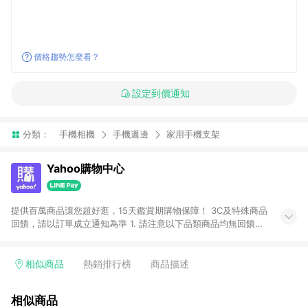
價格趨勢怎麼看？
設定到價通知
分類：
手機相機
手機週邊
家用手機支架
Yahoo購物中心
提供百萬商品讓您超好逛，15天鑑賞期購物保障！ 3C及特殊商品
回饋，請以訂單成立通知為準 1. 請注意以下品類商品均無回饋：
-Apple相關商品/手機/票券/儲值金/虛擬點數 -黃金 (金幣 / 金條
/ 金元寶 /立體黃金 / 黃金擺飾 /黃金條塊) [2023/2/10起適用] -
電玩/遊戲/相機/單眼/鏡頭/拍立得 [2024/6/1起適用] -內接硬
相似商品
熱銷排行榜
商品描述
碟、外接硬碟、主機板/顯示卡[2026/5/18起適用] 2. 以下訂單將
不符合導購資格，亦不得使用點數紅包： - 點擊Yahoo奇摩APP
相似商品
的購回饋活動享Yahoo超贈點回饋者 - 購物中心商店之商品：商