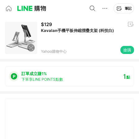
筆記
$129
Kavalan手機平板伸縮摺疊支架 (科技白)
搶購
Yahoo購物中心
訂單成立賺1%
1
點
下單享LINE POINTS點數