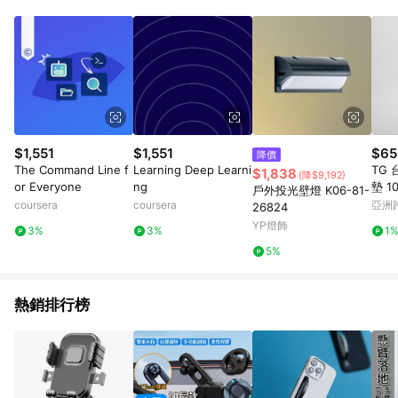
品賣場中有標示「商店」及顯示商店名稱者(指定活動店家除外)
3. 訂單回饋金額將扣除運費/購物金/超贈點/福利金/紅利折抵/折
價券等虛擬貨幣折抵 4. 大宗採購或批發轉賣不具回饋資格： 如
有相關事證認定您為大宗採購、批發轉賣而非最終消費使用者，
相關認定以Yahoo購物中心之認定為準
$1,551
$1,551
$65
降價
The Command Line f
Learning Deep Learni
TG
$1,838
(降$9,192)
or Everyone
ng
墊 1
戶外投光壁燈 K06-81-
coursera
coursera
亞洲
26824
Pinko
YP燈飾
3%
3%
1
5%
熱銷排行榜