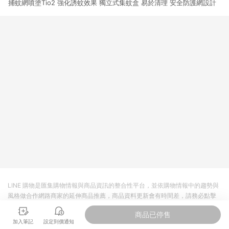
捕蚊網噴塗Tio2 強化誘蚊效果 獨立式集蚊盒 易於清理 安全防護網設計
3. 訂單回饋金額將扣除運費/購物金/超贈點/福利金/紅利折抵/折
價券等虛擬貨幣折抵 4. 大宗採購或批發轉賣不具回饋資格： 如
有相關事證認定您為大宗採購、批發轉賣而非最終消費使用者，
相關認定以Yahoo購物中心之認定為準
LINE 購物是匯集購物情報與商品資訊的整合性平台，並依購物情報中的趨勢與
風格做合作網路商家的延伸商品推薦，商品資料更新會有時間差，請務必點擊
商品至各合作網路商家，確認現售價與購物條件，一切資訊以合作廠商網頁為
商品已停售
準。
加入筆記
設定到價通知