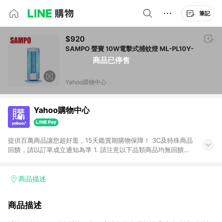
筆記
$920
SAMPO 聲寶 10W電擊式捕蚊燈 ML-PL10Y-
商品已停售
Yahoo購物中心
Yahoo購物中心
提供百萬商品讓您超好逛，15天鑑賞期購物保障！ 3C及特殊商品
回饋，請以訂單成立通知為準 1. 請注意以下品類商品均無回饋：
-Apple相關商品/手機/票券/儲值金/虛擬點數 -黃金 (金幣 / 金條
/ 金元寶 /立體黃金 / 黃金擺飾 /黃金條塊) [2023/2/10起適用] -
電玩/遊戲/相機/單眼/鏡頭/拍立得 [2024/6/1起適用] -內接硬
商品描述
碟、外接硬碟、主機板/顯示卡[2026/5/18起適用] 2. 以下訂單將
不符合導購資格，亦不得使用點數紅包： - 點擊Yahoo奇摩APP
商品描述
的購回饋活動享Yahoo超贈點回饋者 - 購物中心商店之商品：商
品賣場中有標示「商店」及顯示商店名稱者(指定活動店家除外)