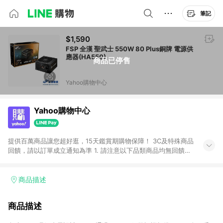
筆記
$1,590
FSP 全漢 聖武士 550W 80 Plus銅牌 電源供
應器(HA550)
商品已停售
Yahoo購物中心
Yahoo購物中心
提供百萬商品讓您超好逛，15天鑑賞期購物保障！ 3C及特殊商品
回饋，請以訂單成立通知為準 1. 請注意以下品類商品均無回饋：
-Apple相關商品/手機/票券/儲值金/虛擬點數 -黃金 (金幣 / 金條
/ 金元寶 /立體黃金 / 黃金擺飾 /黃金條塊) [2023/2/10起適用] -
電玩/遊戲/相機/單眼/鏡頭/拍立得 [2024/6/1起適用] -內接硬
商品描述
碟、外接硬碟、主機板/顯示卡[2026/5/18起適用] 2. 以下訂單將
不符合導購資格，亦不得使用點數紅包： - 點擊Yahoo奇摩APP
商品描述
的購回饋活動享Yahoo超贈點回饋者 - 購物中心商店之商品：商
品賣場中有標示「商店」及顯示商店名稱者(指定活動店家除外)