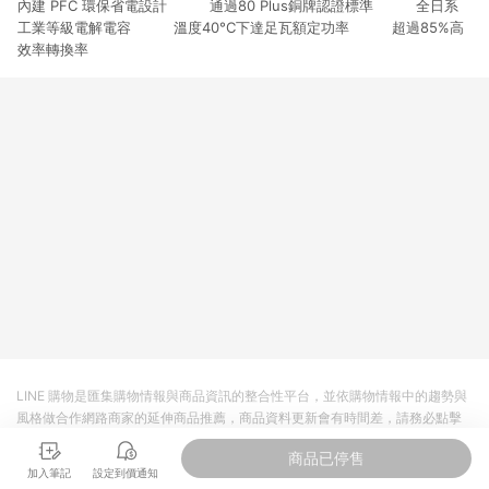
內建 PFC 環保省電設計 通過80 Plus銅牌認證標準 全日系
3. 訂單回饋金額將扣除運費/購物金/超贈點/福利金/紅利折抵/折
價券等虛擬貨幣折抵 4. 大宗採購或批發轉賣不具回饋資格： 如
工業等級電解電容 溫度40°C下達足瓦額定功率 超過85%高
有相關事證認定您為大宗採購、批發轉賣而非最終消費使用者，
效率轉換率
相關認定以Yahoo購物中心之認定為準
LINE 購物是匯集購物情報與商品資訊的整合性平台，並依購物情報中的趨勢與
風格做合作網路商家的延伸商品推薦，商品資料更新會有時間差，請務必點擊
商品至各合作網路商家，確認現售價與購物條件，一切資訊以合作廠商網頁為
商品已停售
準。
加入筆記
設定到價通知