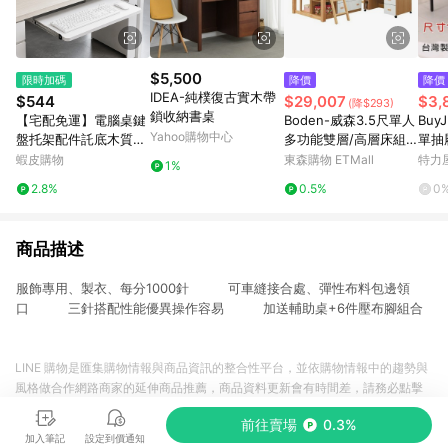
$5,500
限時加碼
降價
降價
IDEA-純樸復古實木帶
$544
$29,007
$3,
(降$293)
鎖收納書桌
【宅配免運】電腦桌鍵
Boden-威森3.5尺單人
Bu
Yahoo購物中心
盤托架配件託底木質托
多功能雙層/高層床組
單抽
盤靜音吊裝二節加厚滑
(床架+三斗櫃+開放櫃
公分
蝦皮購物
東森購物 ETMall
特力
1%
道鍵盤拖子鍵盤托架 免
+活動式書桌)
2.8%
0.5%
0
打孔滑軌鍵盤架 免安裝
桌面夾 鍵盤抽屜
商品描述
服飾專用、製衣、每分1000針 可車縫接合處、彈性布料包邊領
口 三針搭配性能優異操作容易 加送輔助桌+6件壓布腳組合
LINE 購物是匯集購物情報與商品資訊的整合性平台，並依購物情報中的趨勢與
風格做合作網路商家的延伸商品推薦，商品資料更新會有時間差，請務必點擊
商品至各合作網路商家，確認現售價與購物條件，一切資訊以合作廠商網頁為
前往賣場
0.3%
準。
加入筆記
設定到價通知