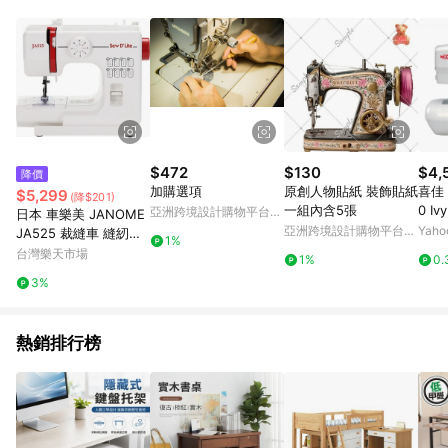
品賣場中有標示「商店」及顯示商店名稱者(指定活動店家除外)
3. 訂單回饋金額將扣除運費/購物金/超贈點/福利金/紅利折抵/折
價券等虛擬貨幣折抵 4. 大宗採購或批發轉賣不具回饋資格： 如
有相關事證認定您為大宗採購、批發轉賣而非最終消費使用者，
相關認定以Yahoo購物中心之認定為準
$472
$130
$4,
降價
加購選項
原創人物貼紙 裝飾貼紙
喜佳【
$5,299
(降$201)
一組內含5張
0 I
亞洲跨境設計購物平台
日本 車樂美 JANOME
Pinkoi
亞洲跨境設計購物平台
Yah
JA525 裁縫車 縫紉機
1%
Pinkoi
紅 家庭用 桌上型 8種
台灣樂天市場
1%
0.
車縫花樣 操作簡單
3%
熱銷排行榜