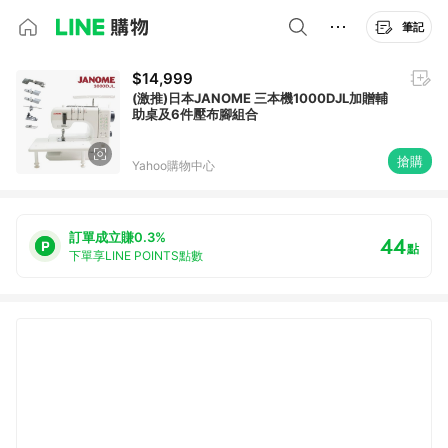
筆記
$14,999
(激推)日本JANOME 三本機1000DJL加贈輔
助桌及6件壓布腳組合
搶購
Yahoo購物中心
訂單成立賺0.3%
44
點
下單享LINE POINTS點數