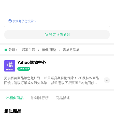
價格趨勢怎麼看？
設定到價通知
分類：
居家生活
傢俱/床墊
書桌電腦桌
Yahoo購物中心
提供百萬商品讓您超好逛，15天鑑賞期購物保障！ 3C及特殊商品
回饋，請以訂單成立通知為準 1. 請注意以下品類商品均無回饋：
-Apple相關商品/手機/票券/儲值金/虛擬點數 -黃金 (金幣 / 金條
/ 金元寶 /立體黃金 / 黃金擺飾 /黃金條塊) [2023/2/10起適用] -
電玩/遊戲/相機/單眼/鏡頭/拍立得 [2024/6/1起適用] -內接硬
相似商品
熱銷排行榜
商品描述
碟、外接硬碟、主機板/顯示卡[2026/5/18起適用] 2. 以下訂單將
不符合導購資格，亦不得使用點數紅包： - 點擊Yahoo奇摩APP
相似商品
的購回饋活動享Yahoo超贈點回饋者 - 購物中心商店之商品：商