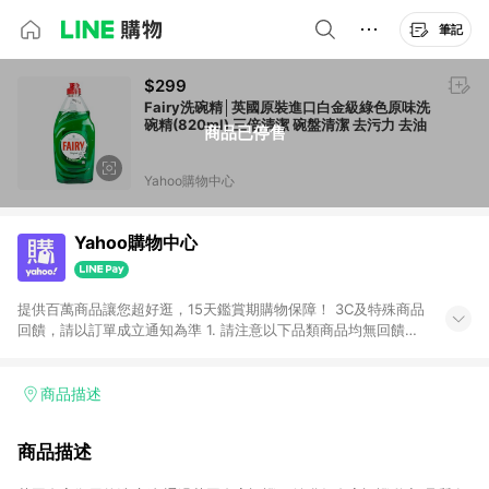
筆記
$299
Fairy洗碗精│英國原裝進口白金級綠色原味洗
碗精(820ml) 三倍清潔 碗盤清潔 去污力 去油
商品已停售
Yahoo購物中心
Yahoo購物中心
提供百萬商品讓您超好逛，15天鑑賞期購物保障！ 3C及特殊商品
回饋，請以訂單成立通知為準 1. 請注意以下品類商品均無回饋：
-Apple相關商品/手機/票券/儲值金/虛擬點數 -黃金 (金幣 / 金條
/ 金元寶 /立體黃金 / 黃金擺飾 /黃金條塊) [2023/2/10起適用] -
電玩/遊戲/相機/單眼/鏡頭/拍立得 [2024/6/1起適用] -內接硬
商品描述
碟、外接硬碟、主機板/顯示卡[2026/5/18起適用] 2. 以下訂單將
不符合導購資格，亦不得使用點數紅包： - 點擊Yahoo奇摩APP
商品描述
的購回饋活動享Yahoo超贈點回饋者 - 購物中心商店之商品：商
品賣場中有標示「商店」及顯示商店名稱者(指定活動店家除外)