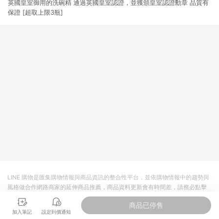
英國皇室御用的洗碗精 通過英國皇室認證，並獲頒皇室認證勳章 品質有
3. 訂單回饋金額將扣除運費/購物金/超贈點/福利金/紅利折抵/折
價券等虛擬貨幣折抵 4. 大宗採購或批發轉賣不具回饋資格： 如
保證 [超取上限3瓶]
有相關事證認定您為大宗採購、批發轉賣而非最終消費使用者，
相關認定以Yahoo購物中心之認定為準
LINE 購物是匯集購物情報與商品資訊的整合性平台，並依購物情報中的趨勢與
風格做合作網路商家的延伸商品推薦，商品資料更新會有時間差，請務必點擊
商品至各合作網路商家，確認現售價與購物條件，一切資訊以合作廠商網頁為
商品已停售
準。
加入筆記
設定到價通知