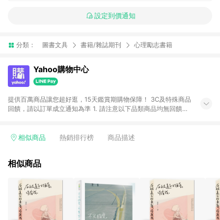
設定到價通知
分類：
圖書文具
書籍/雜誌期刊
心理勵志書籍
Yahoo購物中心
提供百萬商品讓您超好逛，15天鑑賞期購物保障！ 3C及特殊商品
回饋，請以訂單成立通知為準 1. 請注意以下品類商品均無回饋：
-Apple相關商品/手機/票券/儲值金/虛擬點數 -黃金 (金幣 / 金條
/ 金元寶 /立體黃金 / 黃金擺飾 /黃金條塊) [2023/2/10起適用] -
電玩/遊戲/相機/單眼/鏡頭/拍立得 [2024/6/1起適用] -內接硬
相似商品
熱銷排行榜
商品描述
碟、外接硬碟、主機板/顯示卡[2026/5/18起適用] 2. 以下訂單將
不符合導購資格，亦不得使用點數紅包： - 點擊Yahoo奇摩APP
相似商品
的購回饋活動享Yahoo超贈點回饋者 - 購物中心商店之商品：商
品賣場中有標示「商店」及顯示商店名稱者(指定活動店家除外)
3. 訂單回饋金額將扣除運費/購物金/超贈點/福利金/紅利折抵/折
價券等虛擬貨幣折抵 4. 大宗採購或批發轉賣不具回饋資格： 如
有相關事證認定您為大宗採購、批發轉賣而非最終消費使用者，
相關認定以Yahoo購物中心之認定為準