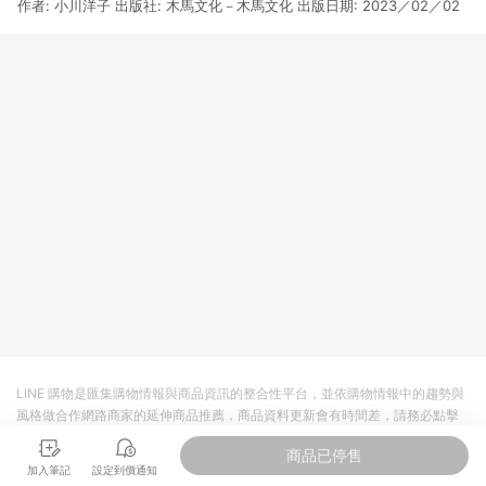
作者: 小川洋子 出版社: 木馬文化－木馬文化 出版日期: 2023／02／02
3. 訂單回饋金額將扣除運費/購物金/超贈點/福利金/紅利折抵/折
價券等虛擬貨幣折抵 4. 大宗採購或批發轉賣不具回饋資格： 如
有相關事證認定您為大宗採購、批發轉賣而非最終消費使用者，
相關認定以Yahoo購物中心之認定為準
LINE 購物是匯集購物情報與商品資訊的整合性平台，並依購物情報中的趨勢與
風格做合作網路商家的延伸商品推薦，商品資料更新會有時間差，請務必點擊
商品至各合作網路商家，確認現售價與購物條件，一切資訊以合作廠商網頁為
商品已停售
準。
加入筆記
設定到價通知