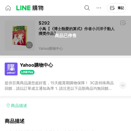
筆記
$292
小鳥【《博士熱愛的算式》作者小川洋子動人
獲獎作品】
商品已停售
Yahoo購物中心
Yahoo購物中心
提供百萬商品讓您超好逛，15天鑑賞期購物保障！ 3C及特殊商品
回饋，請以訂單成立通知為準 1. 請注意以下品類商品均無回饋：
-Apple相關商品/手機/票券/儲值金/虛擬點數 -黃金 (金幣 / 金條
/ 金元寶 /立體黃金 / 黃金擺飾 /黃金條塊) [2023/2/10起適用] -
電玩/遊戲/相機/單眼/鏡頭/拍立得 [2024/6/1起適用] -內接硬
商品描述
碟、外接硬碟、主機板/顯示卡[2026/5/18起適用] 2. 以下訂單將
不符合導購資格，亦不得使用點數紅包： - 點擊Yahoo奇摩APP
商品描述
的購回饋活動享Yahoo超贈點回饋者 - 購物中心商店之商品：商
品賣場中有標示「商店」及顯示商店名稱者(指定活動店家除外)