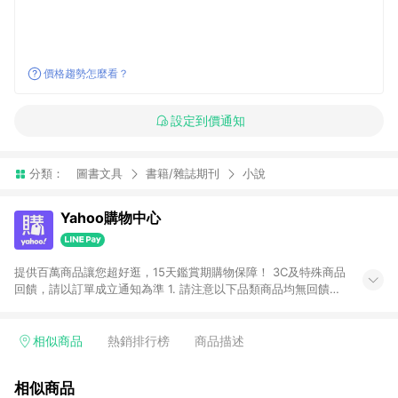
價格趨勢怎麼看？
設定到價通知
分類：
圖書文具
書籍/雜誌期刊
小說
Yahoo購物中心
提供百萬商品讓您超好逛，15天鑑賞期購物保障！ 3C及特殊商品
回饋，請以訂單成立通知為準 1. 請注意以下品類商品均無回饋：
-Apple相關商品/手機/票券/儲值金/虛擬點數 -黃金 (金幣 / 金條
/ 金元寶 /立體黃金 / 黃金擺飾 /黃金條塊) [2023/2/10起適用] -
電玩/遊戲/相機/單眼/鏡頭/拍立得 [2024/6/1起適用] -內接硬
相似商品
熱銷排行榜
商品描述
碟、外接硬碟、主機板/顯示卡[2026/5/18起適用] 2. 以下訂單將
不符合導購資格，亦不得使用點數紅包： - 點擊Yahoo奇摩APP
相似商品
的購回饋活動享Yahoo超贈點回饋者 - 購物中心商店之商品：商