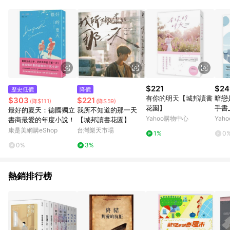
品賣場中有標示「商店」及顯示商店名稱者(指定活動店家除外)
3. 訂單回饋金額將扣除運費/購物金/超贈點/福利金/紅利折抵/折
價券等虛擬貨幣折抵 4. 大宗採購或批發轉賣不具回饋資格： 如
有相關事證認定您為大宗採購、批發轉賣而非最終消費使用者，
相關認定以Yahoo購物中心之認定為準
$221
$24
歷史低價
降價
有你的明天【城邦讀書
暗戀
$303
$221
(降$111)
(降$59)
花園】
手書
最好的夏天：德國獨立
我所不知道的那一天
Yahoo購物中心
Yah
書商最愛的年度小說！
【城邦讀書花園】
康是美網購eShop
台灣樂天市場
1%
0
0%
3%
熱銷排行榜