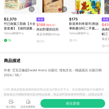
$2,370
$175
降價
降價
竹已南蕪三部曲【大全
歡迎來到奇屋市(附故
$198
$41
(降$22)
套套書】【城邦讀書花
事動畫QR)[二手書_良
終結對愛的抗拒
偽善
園】
好]
Yahoo購物中心
Yahoo購物中心
帖三
康是美網購eShop
康是美
1%
0%
0%
0
商品描述
作者: 艾瓦亞倫茲Ewald Arenz 出版社: 悅知文化－精誠資訊 出版日期:
2024／08／
LINE 購物是匯集購物情報與商品資訊的整合性平台，並依購物情報中的趨勢與
風格做合作網路商家的延伸商品推薦，商品資料更新會有時間差，請務必點擊
商品至各合作網路商家，確認現售價與購物條件，一切資訊以合作廠商網頁為
前往賣場
準。
加入筆記
設定到價通知