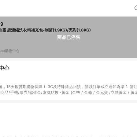
99
匙靈 超濃縮洗衣精補充包-制菌(1.9KG)/亮彩(1.8KG)
商品已停售
hoo購物中心
物中心
天鑑賞期購物保障！ 3C及特殊商品回饋，請以訂單成立通知為準 1. 請注意以下品類商品
關商品/手機/票券/儲值金/虛擬點數 -黃金 (金幣 / 金條 / 金元寶 /立體黃金 / 
] 2. 以下訂單將不符合導購資格，亦不得使用點數紅包： - 點擊Yahoo奇摩APP
 - 購物中心商店之商品：商品賣場中有標示「商店」及顯示商店名稱者(指定活動店家
購物金/超贈點/福利金/紅利折抵/折價券等虛擬貨幣折抵 4. 大宗採購或批發
定您為大宗採購、批發轉賣而非最終消費使用者，相關認定以Yahoo購物中心之