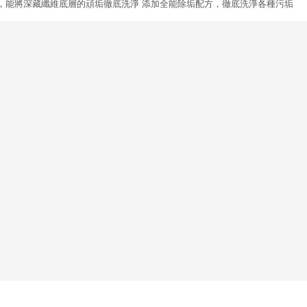
技，能將深藏纖維底層的頑垢徹底洗淨 添加全能除垢配方，徹底洗淨各種污垢