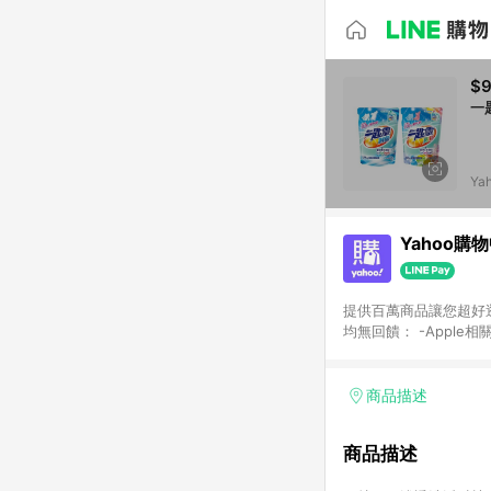
$
一
Ya
Yahoo購
提供百萬商品讓您超好逛，15
均無回饋： -Apple相
塊) [2023/2/10起適用] -電玩/遊戲/相機/單眼/鏡頭/拍立得 [2024/6/1起適用] -內接硬碟、外接硬碟、主機板/顯示卡
[2026/5/18起適用
Yahoo超贈點回饋者
商品描述
單回饋金額將扣除運費/
格： 如有相關事證認
商品描述