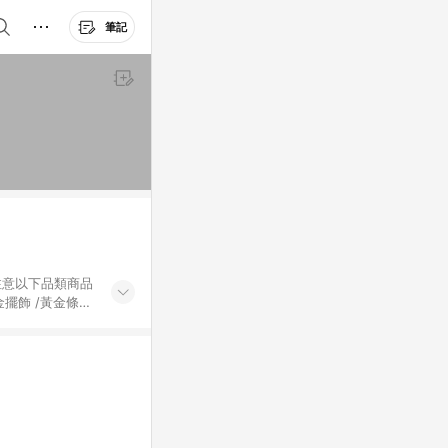
筆記
黃金擺飾 /黃金條
的購回饋活動享
除外) 3. 訂
轉賣不具回饋資
認定為準