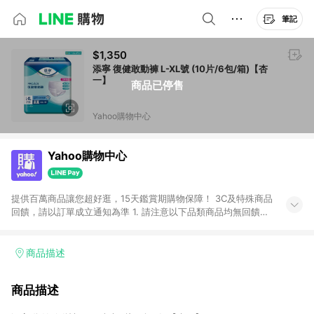
筆記
$1,350
添寧 復健敢動褲 L-XL號 (10片/6包/箱)【杏
一】
商品已停售
Yahoo購物中心
Yahoo購物中心
提供百萬商品讓您超好逛，15天鑑賞期購物保障！ 3C及特殊商品
回饋，請以訂單成立通知為準 1. 請注意以下品類商品均無回饋：
-Apple相關商品/手機/票券/儲值金/虛擬點數 -黃金 (金幣 / 金條
/ 金元寶 /立體黃金 / 黃金擺飾 /黃金條塊) [2023/2/10起適用] -
電玩/遊戲/相機/單眼/鏡頭/拍立得 [2024/6/1起適用] -內接硬
商品描述
碟、外接硬碟、主機板/顯示卡[2026/5/18起適用] 2. 以下訂單將
不符合導購資格，亦不得使用點數紅包： - 點擊Yahoo奇摩APP
商品描述
的購回饋活動享Yahoo超贈點回饋者 - 購物中心商店之商品：商
品賣場中有標示「商店」及顯示商店名稱者(指定活動店家除外)