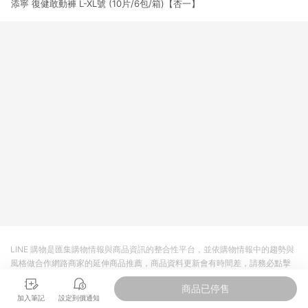
添寧 復健敢動褲 L-XL號 (10片/6包/箱)【杏一】
3. 訂單回饋金額將扣除運費/購物金/超贈點/福利金/紅利折抵/折
價券等虛擬貨幣折抵 4. 大宗採購或批發轉賣不具回饋資格： 如
有相關事證認定您為大宗採購、批發轉賣而非最終消費使用者，
相關認定以Yahoo購物中心之認定為準
LINE 購物是匯集購物情報與商品資訊的整合性平台，並依購物情報中的趨勢與
風格做合作網路商家的延伸商品推薦，商品資料更新會有時間差，請務必點擊
商品至各合作網路商家，確認現售價與購物條件，一切資訊以合作廠商網頁為
商品已停售
準。
加入筆記
設定到價通知