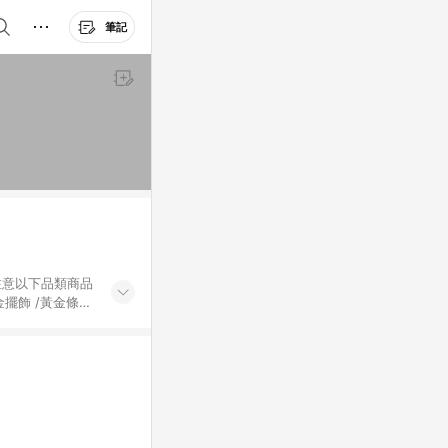
筆記
黃金擺飾 /黃金條
的購回饋活動享
除外) 3. 訂
轉賣不具回饋資
認定為準