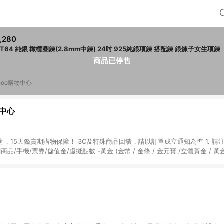
,280
RT64 純銀 橄欖圈鍊(2.8mm中鍊) 24吋 925純銀項鍊 搭配鍊 銀鍊子女生項鍊
商品已停售
hoo購物中心
物中心
天鑑賞期購物保障！ 3C及特殊商品回饋，請以訂單成立通知為準 1. 請注意以下品類商品
關商品/手機/票券/儲值金/虛擬點數 -黃金 (金幣 / 金條 / 金元寶 /立體黃金 / 
] 2. 以下訂單將不符合導購資格，亦不得使用點數紅包： - 點擊Yahoo奇摩APP
 - 購物中心商店之商品：商品賣場中有標示「商店」及顯示商店名稱者(指定活動店家
購物金/超贈點/福利金/紅利折抵/折價券等虛擬貨幣折抵 4. 大宗採購或批發
定您為大宗採購、批發轉賣而非最終消費使用者，相關認定以Yahoo購物中心之