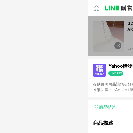
$2
A
Ya
Yahoo購
提供百萬商品讓您超好逛，15
均無回饋： -Apple相
塊) [2023/2/10起適用] -電玩/遊戲/相機/單眼/鏡頭/拍立得 [2024/6/1起適用] -內接硬碟、外接硬碟、主機板/顯示卡
[2026/5/18起適用
Yahoo超贈點回饋者
商品描述
單回饋金額將扣除運費/
格： 如有相關事證認
商品描述