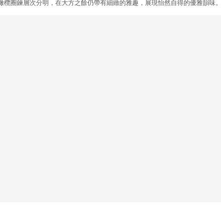
橄欖圈鍊層次分明，在大方之餘仍帶有細緻的雅趣，展現怡然自得的優雅韻味