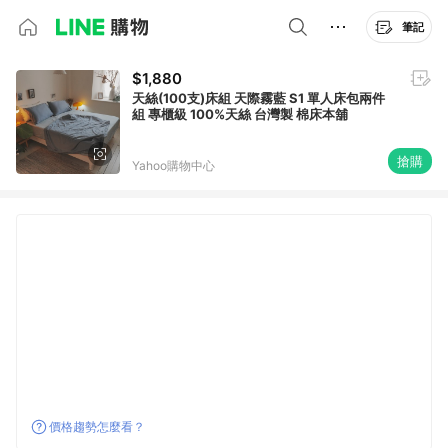
筆記
$1,880
天絲(100支)床組 天際霧藍 S1 單人床包兩件
組 專櫃級 100%天絲 台灣製 棉床本舖
搶購
Yahoo購物中心
價格趨勢怎麼看？