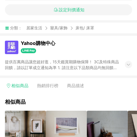
設定到價通知
分類：
居家生活
寢具/家飾
床包/ 床罩
Yahoo購物中心
提供百萬商品讓您超好逛，15天鑑賞期購物保障！ 3C及特殊商品
回饋，請以訂單成立通知為準 1. 請注意以下品類商品均無回饋：
-Apple相關商品/手機/票券/儲值金/虛擬點數 -黃金 (金幣 / 金條
/ 金元寶 /立體黃金 / 黃金擺飾 /黃金條塊) [2023/2/10起適用] -
電玩/遊戲/相機/單眼/鏡頭/拍立得 [2024/6/1起適用] -內接硬
相似商品
熱銷排行榜
商品描述
碟、外接硬碟、主機板/顯示卡[2026/5/18起適用] 2. 以下訂單將
不符合導購資格，亦不得使用點數紅包： - 點擊Yahoo奇摩APP
相似商品
的購回饋活動享Yahoo超贈點回饋者 - 購物中心商店之商品：商
品賣場中有標示「商店」及顯示商店名稱者(指定活動店家除外)
3. 訂單回饋金額將扣除運費/購物金/超贈點/福利金/紅利折抵/折
價券等虛擬貨幣折抵 4. 大宗採購或批發轉賣不具回饋資格： 如
有相關事證認定您為大宗採購、批發轉賣而非最終消費使用者，
相關認定以Yahoo購物中心之認定為準