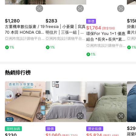
$1,280
$283
$15
降價
古董機車數位版畫 / 19
freesia | 小蒼蘭 | 寫真
掛畫
$1,764
(降$196)
70 本田 HONDA CB75
明信片 | 三張一組 | W
畫片
環保For You 1+1 優惠
0K0 (不含框)
4
all d
亞洲跨境設計購物平台
亞洲跨境設計購物平台
亞洲
組合 *長夾+長夾*素食
Pinkoi
Pinkoi
Pinko
紙皮革
亞洲跨境設計購物平台
1%
1%
1
Pinkoi
1%
熱銷排行榜
$29
限時加碼
降價
歷史低價
羅蘭R
$230
$1,060
$5,824
(降$1,720)
(降$1,456)