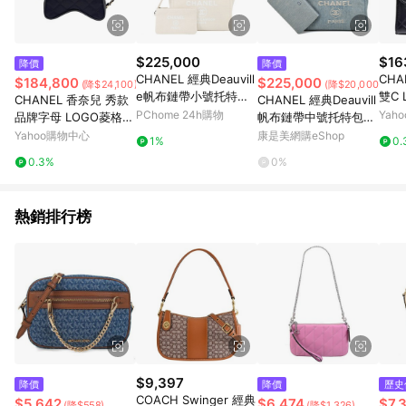
$225,000
$16
降價
降價
CHANEL 經典Deauvill
CH
$184,800
$225,000
(降$24,100)
(降$20,000)
e帆布鏈帶小號托特包
雙C
CHANEL 香奈兒 秀款
CHANEL 經典Deauvill
(米白)
皮仿
PChome 24h購物
Yah
品牌字母 LOGO菱格紋
帆布鏈帶中號托特包
把手
緞面星星造型斜背包
（灰藍）_廠商直送
Yahoo購物中心
康是美網購eShop
1%
0.
(黑金)
0.3%
0%
熱銷排行榜
$9,397
降價
降價
歷史
COACH Swinger 經典
$5,642
$6,474
$7,
(降$558)
(降$1,326)