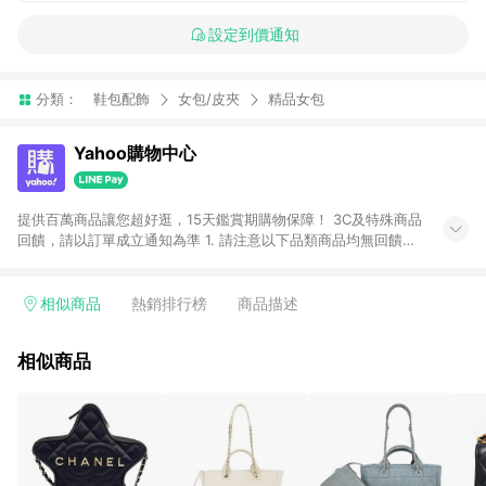
設定到價通知
分類：
鞋包配飾
女包/皮夾
精品女包
Yahoo購物中心
提供百萬商品讓您超好逛，15天鑑賞期購物保障！ 3C及特殊商品
回饋，請以訂單成立通知為準 1. 請注意以下品類商品均無回饋：
-Apple相關商品/手機/票券/儲值金/虛擬點數 -黃金 (金幣 / 金條
/ 金元寶 /立體黃金 / 黃金擺飾 /黃金條塊) [2023/2/10起適用] -
電玩/遊戲/相機/單眼/鏡頭/拍立得 [2024/6/1起適用] -內接硬
相似商品
熱銷排行榜
商品描述
碟、外接硬碟、主機板/顯示卡[2026/5/18起適用] 2. 以下訂單將
不符合導購資格，亦不得使用點數紅包： - 點擊Yahoo奇摩APP
相似商品
的購回饋活動享Yahoo超贈點回饋者 - 購物中心商店之商品：商
品賣場中有標示「商店」及顯示商店名稱者(指定活動店家除外)
3. 訂單回饋金額將扣除運費/購物金/超贈點/福利金/紅利折抵/折
價券等虛擬貨幣折抵 4. 大宗採購或批發轉賣不具回饋資格： 如
有相關事證認定您為大宗採購、批發轉賣而非最終消費使用者，
相關認定以Yahoo購物中心之認定為準