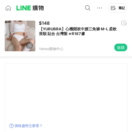
筆記
$148
【YURUBRA】心機開衩中腰三角褲 M-L 柔軟
滑順 貼合 台灣製 ※R167膚
搶購
Yahoo購物中心
價格趨勢怎麼看？