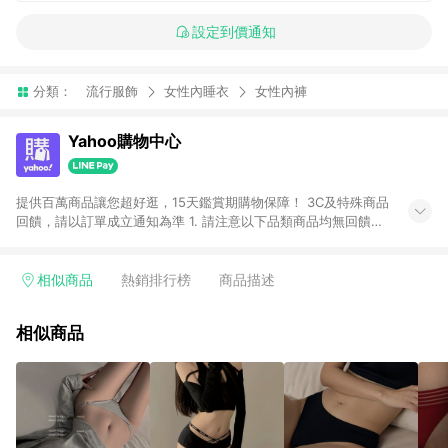
設定到價通知
分類：
流行服飾
女性內睡衣
女性內褲
Yahoo購物中心
提供百萬商品讓您超好逛，15天鑑賞期購物保障！ 3C及特殊商品
回饋，請以訂單成立通知為準 1. 請注意以下品類商品均無回饋：
-Apple相關商品/手機/票券/儲值金/虛擬點數 -黃金 (金幣 / 金條
/ 金元寶 /立體黃金 / 黃金擺飾 /黃金條塊) [2023/2/10起適用] -
電玩/遊戲/相機/單眼/鏡頭/拍立得 [2024/6/1起適用] -內接硬
相似商品
熱銷排行榜
商品描述
碟、外接硬碟、主機板/顯示卡[2026/5/18起適用] 2. 以下訂單將
不符合導購資格，亦不得使用點數紅包： - 點擊Yahoo奇摩APP
相似商品
的購回饋活動享Yahoo超贈點回饋者 - 購物中心商店之商品：商
品賣場中有標示「商店」及顯示商店名稱者(指定活動店家除外)
3. 訂單回饋金額將扣除運費/購物金/超贈點/福利金/紅利折抵/折
價券等虛擬貨幣折抵 4. 大宗採購或批發轉賣不具回饋資格： 如
有相關事證認定您為大宗採購、批發轉賣而非最終消費使用者，
相關認定以Yahoo購物中心之認定為準