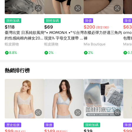
限時加碼
限時加碼
降價
降價
$118
$69
$200
$63
(降$190)
臺灣出貨 日系純欲風簡
°• 𝘔𝘖𝘔𝘖𝘕𝘈 •°🫧台灣
衣櫃必彈力舒適三角內
orno
約性感純棉內褲女202
現貨🫰字母交叉腰帶 性
褲
包臀
6新款薄款低腰三角褲
感簡約夏季薄款低腰純
親膚高
蝦皮購物
蝦皮購物
Mia Boutique
Mar
女學生舒適
棉純欲風內褲1220
8.8%
2%
2%
0.
熱銷排行榜
歷史低價
降價
限時加碼
降價
$99
$149
$39
$99
(降$41)
(降$50)