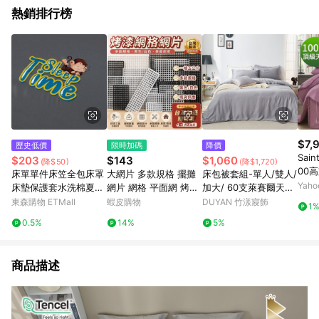
熱銷排行榜
$7,
歷史低價
限時加碼
降價
Sai
$203
$143
$1,060
(降$50)
(降$1,720)
00
床單單件床笠全包床罩
大網片 多款規格 擺攤
床包被套組-單人/雙人/
加大
Yah
床墊保護套水洗棉夏季
網片 網格 平面網 烤漆
加大/ 60支萊賽爾天絲
天絲
母嬰水洗棉床笠三件套
網片 鐵網 夜市網片 大
/ 芝麻霧灰 台灣製
東森購物 ETMall
蝦皮購物
DUYAN 竹漾寢飾
1
網格 掛網 網片寵物圍
0.5%
14%
5%
網格掛籃 網片 鐵網格
商品描述