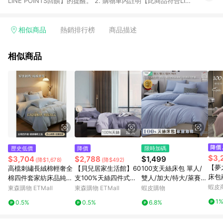
LINE POINTS回饋】的提醒。 2. 購物車內註明【此商品符合LINE
購物回饋資格】，方享回饋。 3. 購買[激省好物區]等特殊活動之
商品不具贈點資格 判斷方式:點擊商品後若上方跳出不回饋警示
語，即不具贈點資格 [激省好物區網址：
相似商品
熱銷排行榜
商品描述
https://www.buy123.com.tw/site/index/savemoney] 4.購買
[品牌活動區]等特殊活動之商品享0.5%回饋 判斷方式:點擊商品後
相似商品
若上方跳出0.5%回饋警示語，即為此類商品 [品牌活動區網址：
https://www.buy123.com.tw/site/index/brandcampaign] 5.
2019/9/23起，[Apple全系列商品]與[機車]不具贈點資格。 6. 帶
有「商城」標籤商品不具贈點資格 7. 需透過LINE購物前往並在同
一瀏覽器於24小時內結帳才享有回饋。 8. 點數將於廠商出貨後，
過鑑賞期，無取消訂單或退貨行為，30天前後發送。 9. 預購商
品、海外直送商品下單後，無取消訂單或退貨行為，點數於下單
後60天前後發送。 10. ios APP請更新至3.7.3才具贈點資格。 11.
android APP請更新至3.3.1才具贈點資格。
歷史低價
降價
限時加碼
$3,
$3,704
$2,788
$1,499
(降$1,678)
(降$492)
【夢
高檔刺繡長絨棉輕奢全
【貝兒居家生活館】60
100支天絲床包 單人/
床包
棉四件套家紡床品純棉
支100%天絲四件式兩
雙人/加大/特大/萊賽
天絲
床單被套床笠床上用品
用被床包組 裸睡系列
爾/床單/床包組/床套/
蝦皮
東森購物 ETMall
東森購物 ETMall
蝦皮購物
｜加
(加大雙人/致雅)
四件組/兩用被/三件組/
1
0.5%
0.5%
6.8%
包 萊
冰藍泡沫 賴床小鋪