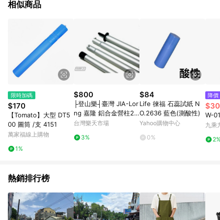
相似商品
若上方跳出0.5%回饋警示語，即為此類商品 [品牌活動區網址：
https://www.buy123.com.tw/site/index/brandcampaign] 5.
2019/9/23起，[Apple全系列商品]與[機車]不具贈點資格。 6. 帶
有「商城」標籤商品不具贈點資格 7. 需透過LINE購物前往並在同
一瀏覽器於24小時內結帳才享有回饋。 8. 點數將於廠商出貨後，
過鑑賞期，無取消訂單或退貨行為，30天前後發送。 9. 預購商
品、海外直送商品下單後，無取消訂單或退貨行為，點數於下單
後60天前後發送。 10. ios APP請更新至3.7.3才具贈點資格。 11.
android APP請更新至3.3.1才具贈點資格。
$800
$84
限時加碼
降價
├登山樂┤臺灣 JIA-Lor
Life 徠福 石蕊試紙 N
$170
$30
ng 嘉隆 鋁合金營柱28
O.2636 藍色(測酸性)
【Tomato】大型 DT5
W-
0CM (加強版管徑30M
台灣樂天市場
Yahoo購物中心
00 圖筒 /支 4151
九乘
M) # TP-138
萬家福線上購物
3%
0%
2
1%
熱銷排行榜