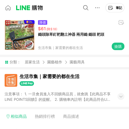
筆記
降價
$61
(降$18)
鋤頭除草釘耙翻土神器 兩用鋤 鋤頭 耙頭
搶購
生活市集｜家需要的都在生活
分類：
居家生活
園藝植作
園藝用具
生活市集｜家需要的都在生活
注意事項： 1. 一旦會員進入不回饋商品頁，就會跳【此商品不享
LINE POINTS回饋】的提醒。 2. 購物車內註明【此商品符合LINE
購物回饋資格】，方享回饋。 3. 購買[激省好物區]等特殊活動之
商品不具贈點資格 判斷方式:點擊商品後若上方跳出不回饋警示
語，即不具贈點資格 [激省好物區網址：
相似商品
熱銷排行榜
商品描述
https://www.buy123.com.tw/site/index/savemoney] 4.購買
[品牌活動區]等特殊活動之商品享0.5%回饋 判斷方式:點擊商品後