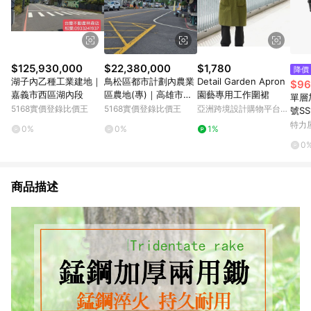
$125,930,000
$22,380,000
$1,780
降價
湖子內乙種工業建地｜
鳥松區都市計劃內農業
Detail Garden Apron
$96
嘉義市西區湖內段
區農地(專)｜高雄市鳥
園藝專用工作圍裙
單層
松區大丘園段
5168實價登錄比價王
5168實價登錄比價王
亞洲跨境設計購物平台
號SS
Pinkoi
入/組
特力
0%
0%
1%
0
商品描述