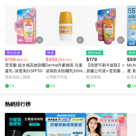
POINTS 回饋。 (3) 若購買之訂單（包含預購商品）未符合樂天
市場 45 天內完成訂單出貨及結帳，則不符合贈點資格。 (4) 如
使用APP、或中途瀏覽比價網、回饋網、Google等其他網頁、或
由網頁版(電腦版/手機版網頁)切換為App都將會造成追蹤中斷而
無法進行 LINE POINTS 回饋。 (5) LINE 購物為購物資訊整合性
平台，商品資料更新會有時間差，如顯示之商品規格、顏色、價
位、贈品與台灣樂天市場銷售網頁不符，以銷售網頁標示為準。
(6) 導購訂單已逾 365 天，根據台灣樂天回饋規定，逾期訂單將
不符合回饋資格。 (7) 若上述或其他原因，致使消費者無接收到
歷史低價
降價
限時加碼
限時
點數回饋或點數回饋有爭議，台灣樂天市場保有更改條款與法律
$159
$450
$179
$69
(降$10)
(降$100)
追訴之權利，活動詳情以樂天市場網站公告為準。
雪芙蘭 超水感高效防曬
Derma丹麥德瑪 兒童
【現貨可刷卡超取】<
MLN
凝乳-清透美白SPF50
滾珠防水防曬乳50ml
原廠公司貨>雪芙蘭 SP
運 
【悅兒園婦幼生活館】
F50+ 超水感高效防曬
美白 
萬家福線上購物
台灣樂天市場
蝦皮購物
蝦皮
凝乳-清透美白 1瓶/卡
防水
1%
3%
1%
1
不油
熱銷排行榜