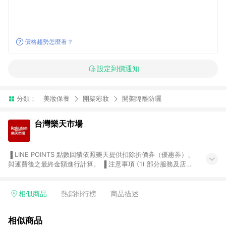
價格趨勢怎麼看？
設定到價通知
分類：
美妝保養
開架彩妝
開架隔離防曬
台灣樂天市場
▐ LINE POINTS 點數回饋依照樂天提供扣除折價券（優惠券）、
與運費後之最終金額進行計算。 ▐ 注意事項 (1) 部分服務及店家
不符合贈點資格，購買後將不贈送 LINE POINTS 點數，亦不得使
用點數紅包，如：ezcook 美食廚房、樂天市場商家付款中心、
Smart mobile、神腦生活、JS巨盛、樂天KOBO電子書，請詳閱
相似商品
熱銷排行榜
商品描述
LINE POINTS 加碼店家清單
（https://lin.ee/1MCw7pe/rcfk）。 (2) 需透過 LINE 購物前往
相似商品
台灣樂天市場，並在同一瀏覽器於24小時內結帳，才享有 LINE