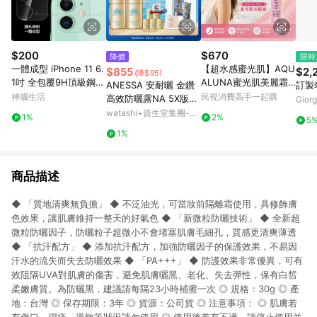
$200
$670
降價
限時
一體成型 iPhone 11 6.
【超水感蜜光肌】AQU
$855
$2,
(降$95)
1吋 全包覆9H頂級鋼化
ALUNA蜜光肌美麗霜
ANESSA 安耐曬 金鑽
訂製
玻璃膜 鏡頭貼
(SPF37) 50ml（防
神腦生活
民視消費高手一起購
高效防曬露NA 5X版
Giorg
曬・潤色・提亮）
【watashi+資生堂官
watashi+資生堂集團-蝦
1%
2%
5
方店】防曬乳
皮官方旗艦店
1%
商品描述
◆ 「質地清爽無負擔」 ◆ 不泛油光，可當妝前隔離霜使用，具修飾膚
色效果，讓肌膚維持一整天的好氣色 ◆ 「新微粒防曬技術」 ◆ 全新超
微粒防曬因子，防曬粒子超微小不會堵塞肌膚毛細孔，質感更清爽薄透
◆ 「抗汗配方」 ◆ 添加抗汗配方，加強防曬因子的保護效果，不易因
汗水的流失而失去防曬效果 ◆ 「PA+++」 ◆ 防護效果非常優異，可有
效阻隔UVA對肌膚的傷害，避免肌膚曬黑、老化、失去彈性，保有白皙
柔嫩膚質。為防曬黑，建議請每隔23小時補擦一次 ◎ 規格：30g ◎ 產
地：台灣 ◎ 保存期限：3年 ◎ 貨源：公司貨 ◎ 注意事項： ◎ 肌膚若