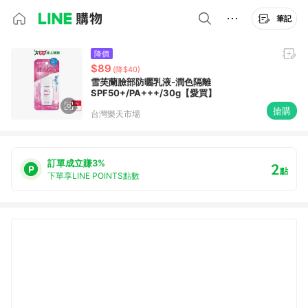
筆記
降價
$89
(降$40)
雪芙蘭臉部防曬乳液-潤色隔離
SPF50+/PA+++/30g【愛買】
搶購
台灣樂天市場
訂單成立賺3%
2
點
下單享LINE POINTS點數