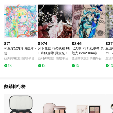
POINTS 回饋。 (3) 若購買之訂單（包含預購商品）未符合樂天
市場 45 天內完成訂單出貨及結帳，則不符合贈點資格。 (4) 如
使用APP、或中途瀏覽比價網、回饋網、Google等其他網頁、或
由網頁版(電腦版/手機版網頁)切換為App都將會造成追蹤中斷而
無法進行 LINE POINTS 回饋。 (5) LINE 購物為購物資訊整合性
平台，商品資料更新會有時間差，如顯示之商品規格、顏色、價
位、贈品與台灣樂天市場銷售網頁不符，以銷售網頁標示為準。
(6) 導購訂單已逾 365 天，根據台灣樂天回饋規定，逾期訂單將
不符合回饋資格。 (7) 若上述或其他原因，致使消費者無接收到
$71
$974
$846
$37
點數回饋或點數回饋有爭議，台灣樂天市場保有更改條款與法律
和風摩登方形明信片 -
月下花庭 花の妖精 PE
七大罪 PET 紙膠帶 貝
巫山
追訴之權利，活動詳情以樂天市場網站公告為準。
想
T 和紙膠帶 貝殼光 10
殼光 8cm*10m卷
バー
米卷 台灣製
和紙
亞洲跨境設計購物平台
亞洲跨境設計購物平台
亞洲跨境設計購物平台
亞洲
Pinkoi
Pinkoi
Pinkoi
Pinko
1%
1%
1%
1
熱銷排行榜