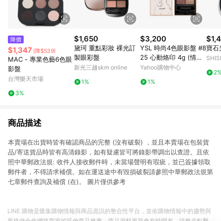
$1,650
$3,200
$1,
降價
黛珂 重點彩妝 裸光訂
YSL 時尚4色眼影盤 #8
寶石
$1,347
(降$539)
製眼彩盤
25 心動烙印 4g (情人
SHI
MAC - 專業色藝6色眼
節奢粉怦然系列)
｜官
新光三越skm online
Yahoo購物中心
影盤
2
台灣樂天市場
1%
1%
3%
商品描述
本賣場在出貨時皆有確認商品的完整 (沒有破裂) ，並且本賣場在包裝貨
品/寄送貨品時皆有高清錄影，如有疑慮皆可將錄影帶調出以查證。且依
照中華郵政法規: 收件人接收郵件時，未當場聲明有瑕疵，並已簽據領取
郵件者，不得請求補償。如在運送途中有毀損破裂請參照中華郵政法規第
七章郵件查詢及補償 (在)。 圖片僅供參考
LINE 購物是匯集購物情報與商品資訊的整合性平台，並依購物情報中的趨勢與
風格做合作網路商家的延伸商品推薦，商品資料更新會有時間差，請務必點擊