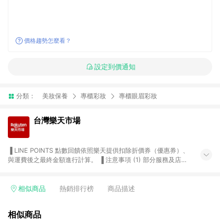
價格趨勢怎麼看？
設定到價通知
分類：
美妝保養
專櫃彩妝
專櫃眼眉彩妝
台灣樂天市場
▐ LINE POINTS 點數回饋依照樂天提供扣除折價券（優惠券）、
與運費後之最終金額進行計算。 ▐ 注意事項 (1) 部分服務及店家
不符合贈點資格，購買後將不贈送 LINE POINTS 點數，亦不得使
用點數紅包，如：ezcook 美食廚房、樂天市場商家付款中心、
Smart mobile、神腦生活、JS巨盛、樂天KOBO電子書，請詳閱
相似商品
熱銷排行榜
商品描述
LINE POINTS 加碼店家清單
（https://lin.ee/1MCw7pe/rcfk）。 (2) 需透過 LINE 購物前往
相似商品
台灣樂天市場，並在同一瀏覽器於24小時內結帳，才享有 LINE