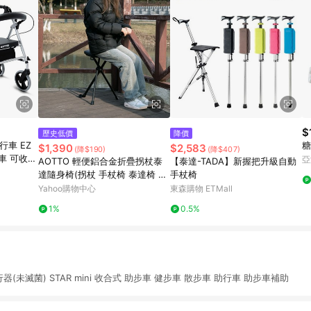
$
歷史低價
降價
行車 EZ
糖
$1,390
$2,583
(降$190)
(降$407)
步車 可收合
亞
AOTTO 輕便鋁合金折疊拐杖泰
【泰達-TADA】新握把升級自動
達隨身椅(拐杖 手杖椅 泰達椅 隨
手杖椅
身椅)
Yahoo購物中心
東森購物 ETMall
1%
0.5%
行器(未滅菌) STAR mini 收合式 助步車 健步車 散步車 助行車 助步車補助