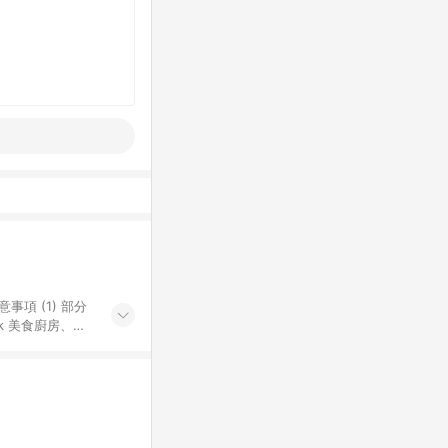
k 美食廚房、樂
S 加碼店家清單
導購訂