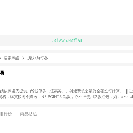
設定到價通知
居家照護
拐杖/助行器
場
，購買後將不贈送 LINE POINTS 點數，亦不得使用點數紅包，如：ezcoo
rt mobile、神腦生活、JS巨盛、樂天KOBO電子書，請詳閱 LINE POINT
購物前往台灣樂天市場，並在同一瀏覽器於24小時內結帳，才
出貨及結帳，則不符
排行榜
商品描述
E POINTS 回饋。 (5) LINE 購物為購物資訊整合性平台，商品資料更新
規格、顏色、價位、贈品與台灣樂天市場銷售網頁不符，以銷售網頁標示為準。 (6) 