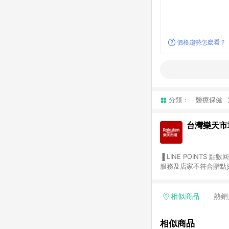
價格趨勢怎麼看？
分類：
醫療保健
台灣樂天市
▐ LINE POINTS 點數回饋依照樂天提供扣除折價券（優惠券）、與運費後之最終金額進行計算。 ▐ 注意事項 (1) 部分
服務及店家不符合贈點資格
天市場商家付款中心、Sma
（https://lin.ee/1MCw7pe/rcfk）。 (2) 需透過 LINE 
享有 LINE POINTS 回饋。 (3) 若購買之訂單（包含預購商品）未符合樂天市場 45 天內完成訂單
相似商品
熱銷
合贈點資格。 (4) 如使用APP、或中途瀏覽比價網、回饋網、Google等其他網頁、或由網頁版(電腦版/手機版網頁)切
換為App都將會造成追蹤中斷而無法進行 LIN
相似商品
會有時間差，如顯示之商品