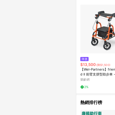
單已逾 365 天，根據台灣樂天回饋
點數回饋或點數回饋有
降價
$13,500
(降$1,500)
【Wel-Partners】friend
d II 前臂支撐型助步車 -
助行器(未滅菌)【M2CT
樂齡網
2%
熱銷排行榜