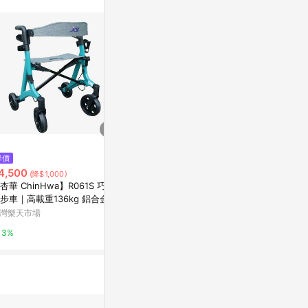
站公告為準。
$8,990
$3,240
降價
摩達客-高級加大雙層子母輕便摺
荷蘭nuna-M
4,500
(降$1,000)
疊寵物推車/上層10KG/下層20K
Yahoo購物中
杏華 ChinHwa】R061S 巧敏
G承重/猫狗適用/藍色 _廠商直送
康是美網購eShop
步車｜高載重136kg 鋁合金摺
1%
 輕便型四輪復健車
灣樂天市場
0%
3%