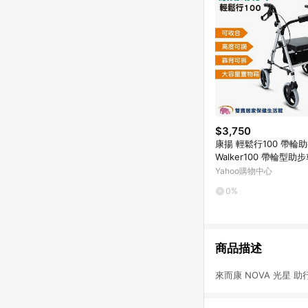
$3,750
康揚 輕鬆行100 帶輪助
Walker100 帶輪型助
助行車 步行輔助車
Yahoo購物中心
0%
商品描述
來而康 NOVA 光星 助