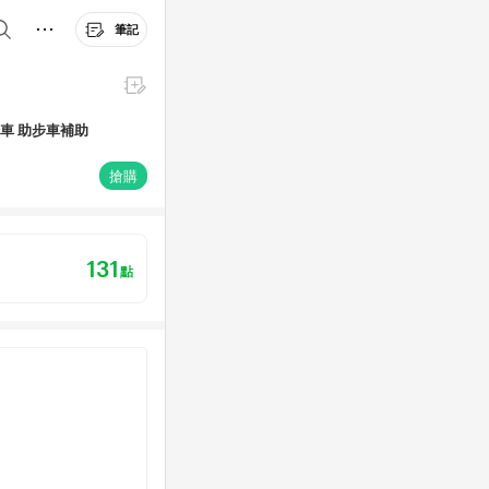
筆記
助行車 助步車補助
搶購
131
點