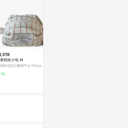
1,319
限時加碼
降價
果枴杖小包 M
$198
$756
(降$122
洲跨境設計購物平台 Pinkoi
【自動搖步】🔥左右自動搖步器
CS22 多功
解放雙手走步神器 放入即用 靜音
(手杖椅)
1%
手機計步搖擺器 雙夾固定 插電充
蝦皮購物
東森購物 ETMa
電兩款選擇 自動刷步
8.8%
0.5%