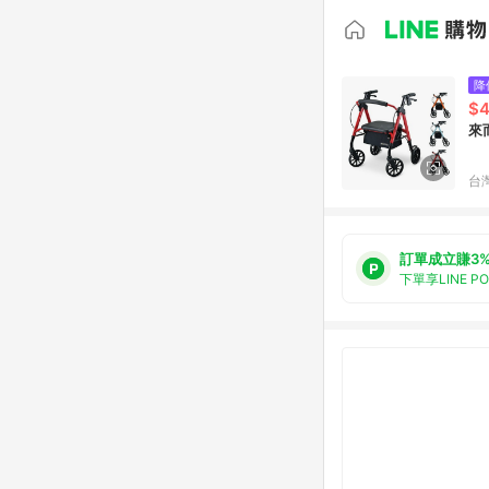
降
$4
來
台
訂單成立賺3
下單享LINE P