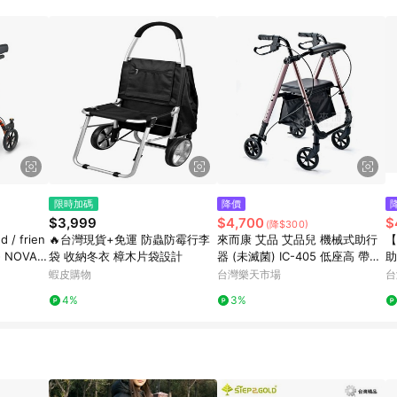
規定，逾期訂單將不符合回饋資格。 (7) 若上述或其他原因，致使消費者無接收到
爭議，台灣樂天市場保有更改條款與法律追訴之權利，活動詳情以樂天市場網
限時加碼
降價
$3,999
$4,700
$
(降$300)
 / frien
🔥台灣現貨+免運 防蟲防霉行李
來而康 艾品 艾品兒 機械式助行
【
 NOVA
袋 收納冬衣 樟木片袋設計
器 (未滅菌) IC-405 低座高 帶輪
助
2027】
助行器 帶輪型助步車補助 助步車
疊
蝦皮購物
台灣樂天市場
台
IC405
4%
3%