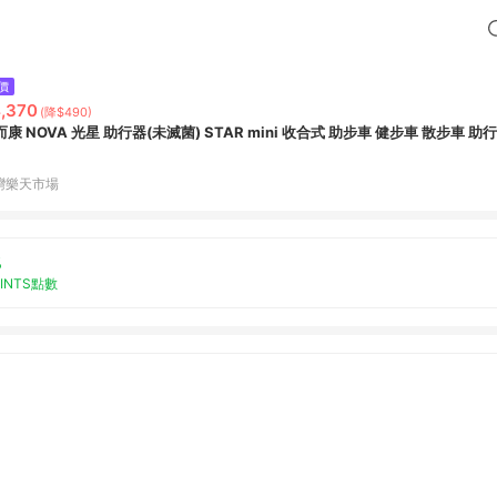
價
,370
(降$490)
而康 NOVA 光星 助行器(未滅菌) STAR mini 收合式 助步車 健步車 散步車 
灣樂天市場
%
OINTS點數