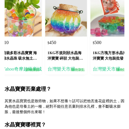
10
450
500
$
$
$
植栽多彩水晶寶寶 海
1KG不規則狀水晶海
1KG方塊方形水晶海
綿水晶珠 吸水無土園
洋寶寶 碎狀 大包裝批
洋寶寶 大包裝批發 水
藝栽培 2g 無毒無味
發 水晶泥 魔晶土 水晶
晶泥 魔晶土 水晶寶寶
Yahoo奇摩超級商城
台灣樂天市場
台灣樂天市場
寶寶 水晶土 水耕土壤
水晶土 水耕土壤種子
購物賺點
購物賺點
購物賺
種子 取代泥土 可挑色
取代泥土 水晶球 可挑
色
水晶寶寶丟棄處理？
其實水晶寶寶也是致癌物，如果不想養ㄉ話可以把他丟進花盆裡的土，因
為他也是培養土的一種，絕對不能任意丟棄到排水孔裡，會
不斷吸水膨
脹，最後整個炸出來喔！
水晶寶寶哪裡買？