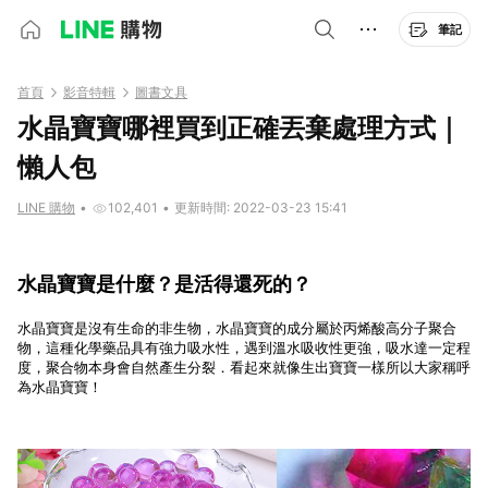
筆記
首頁
影音特輯
圖書文具
水晶寶寶哪裡買到正確丟棄處理方式｜
懶人包
LINE 購物
•
102,401
•
更新時間: 2022-03-23 15:41
水晶寶寶是什麼？是活得還死的？
水晶寶寶是
沒有生命的
非生物，水晶寶寶的成分屬於丙烯酸高分子聚合
物，這種化學藥品具有強力吸水性，遇到溫水吸收性更強，吸水達一定程
度，聚合物本身會自然產生分裂．看起來就像生出寶寶一樣所以大家稱呼
為水晶寶寶！