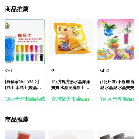
商品推薦
350
9
450
$
$
$
【綠藝家001-A28-2】
10g方塊方形水晶海洋
(1公斤裝) 不規則 香晶
魔晶土.水晶土(魔晶球.
寶寶 水晶泥魔晶土 水
泥 水晶泥 水晶寶寶
水晶球.水晶寶寶)200
晶寶寶 水晶土 水耕土
Yahoo奇摩超級商城
台灣樂天市場
Yahoo奇摩超級商
公克裝
壤種子 取代泥土 水晶
購物賺點
購物賺點
購物賺
球 可挑色
商品推薦