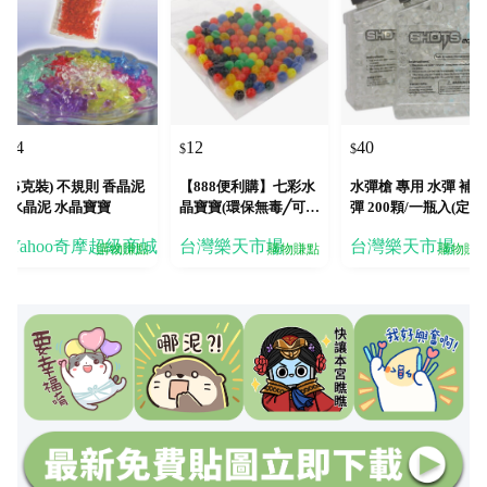
4
12
40
$
$
$
(5克裝) 不規則 香晶泥
【888便利購】七彩水
水彈槍 專用 水彈 補充
水晶泥 水晶寶寶
晶寶寶(環保無毒╱可重
彈 200顆/一瓶入(定40
覆使用) 1/48/10
吸水彈 水晶彈 水晶寶
Yahoo奇摩超級商城
台灣樂天市場
台灣樂天市場
寶 水彈珠 水精靈 水彈
購物賺點
購物賺點
購物賺
補充罐 軟彈槍-CF124
412