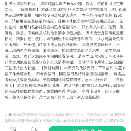
卻後再清潔與收納。 清潔時請以軟布擦拭外部，壺內可依使用狀況定期
除垢。 【購買提醒】 本商品為日本規格 AC100V 插電式電器，使用前請
先確認家中電壓、插座與使用環境是否適合。 本商品消耗功率為 1250
W，請使用獨立且穩定的插座，避免與其他高功率電器共用延長線。 請
勿空燒，使用前務必確認壺內已有適量清水。 請勿加入牛奶、茶葉、咖
啡粉、湯品、酒精飲品或其他非清水液體加熱。 煮沸後壺身與蒸氣溫度
較高，請握住把手使用，避免觸碰不鏽鋼壺身與壺口。 注水時請避免讓
熱水濺出，兒童使用時請由成人操作與看管。 本體與電源底座不可水
洗，請勿將壺身底部、電源底座、插頭或電源線浸入水中。 請勿在潮
濕、高溫、靠近火源或不平穩的位置使用。 若壺內出現水垢，可依使用
頻率定期以適合電熱水壺的方式清潔除垢。 長時間不使用時，請拔除插
頭並保持壺內乾燥。 【到貨時間】 本商品為代購商品，下單後約 6 至 8
個工作天可收到。 不含例假日、國定假日及特殊物流延誤情況。 若遇品
牌端缺貨或物流異動，出貨時間可能略有調整，會再另行通知。 【售後
說明】 本賣場提供瑕疵換新服務。 若商品收到時有非人為瑕疵，請於收
到商品後儘快聯繫我們，會協助您辦理換新。 非瑕疵因素，如個人觀
感、顏色想像差異、尺寸認知不同等，恕不列入換新範圍。
LINE 購物是匯集購物情報與商品資訊的整合性平台，並依購物情報中的趨勢與
風格做合作網路商家的延伸商品推薦，商品資料更新會有時間差，請務必點擊
商品至各合作網路商家，確認現售價與購物條件，一切資訊以合作廠商網頁為