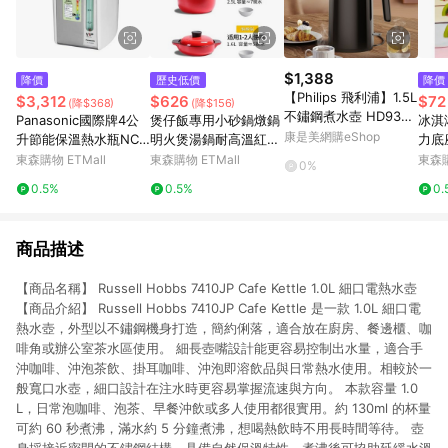
$1,388
降價
歷史低價
降價
【Philips 飛利浦】1.5L
$3,312
$626
$72
(降$368)
(降$156)
不鏽鋼煮水壺 HD938
Panasonic國際牌4公
煲仔飯專用小砂鍋燉鍋
冰淇
9/80_廠商直送
康是美網購eShop
升節能保溫熱水瓶NC-
明火煲湯鍋耐高溫紅色
力底
HU401P
湯煲煮粥陶瓷家用燃氣
筒支
東森購物 ETMall
東森購物 ETMall
東森購
0%
0.5%
0.5%
0.
商品描述
【商品名稱】 Russell Hobbs 7410JP Cafe Kettle 1.0L 細口電熱水壺
【商品介紹】 Russell Hobbs 7410JP Cafe Kettle 是一款 1.0L 細口電
熱水壺，外型以不鏽鋼機身打造，簡約俐落，適合放在廚房、餐邊櫃、咖
啡角或辦公室茶水區使用。 細長壺嘴設計能更容易控制出水量，適合手
沖咖啡、沖泡茶飲、掛耳咖啡、沖泡即溶飲品與日常熱水使用。相較於一
般寬口水壺，細口設計在注水時更容易掌握流速與方向。 本款容量 1.0
L，日常泡咖啡、泡茶、早餐沖飲或多人使用都很實用。約 130ml 的杯量
可約 60 秒煮沸，滿水約 5 分鐘煮沸，想喝熱飲時不用長時間等待。 壺