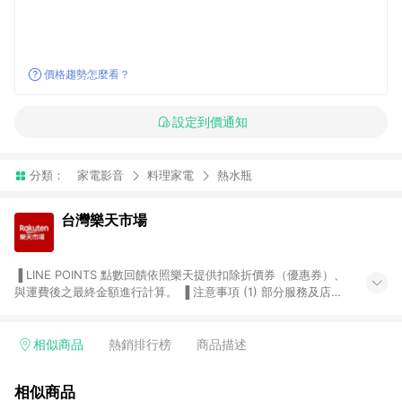
價格趨勢怎麼看？
設定到價通知
分類：
家電影音
料理家電
熱水瓶
台灣樂天市場
▐ LINE POINTS 點數回饋依照樂天提供扣除折價券（優惠券）、
與運費後之最終金額進行計算。 ▐ 注意事項 (1) 部分服務及店家
不符合贈點資格，購買後將不贈送 LINE POINTS 點數，亦不得使
用點數紅包，如：ezcook 美食廚房、樂天市場商家付款中心、
Smart mobile、神腦生活、JS巨盛、樂天KOBO電子書，請詳閱
相似商品
熱銷排行榜
商品描述
LINE POINTS 加碼店家清單
（https://lin.ee/1MCw7pe/rcfk）。 (2) 需透過 LINE 購物前往
相似商品
台灣樂天市場，並在同一瀏覽器於24小時內結帳，才享有 LINE