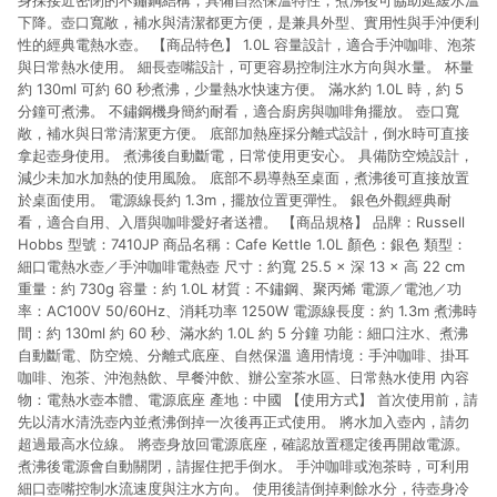
身採接近密閉的不鏽鋼結構，具備自然保溫特性，煮沸後可協助延緩水溫
下降。壺口寬敞，補水與清潔都更方便，是兼具外型、實用性與手沖便利
性的經典電熱水壺。 【商品特色】 1.0L 容量設計，適合手沖咖啡、泡茶
與日常熱水使用。 細長壺嘴設計，可更容易控制注水方向與水量。 杯量
約 130ml 可約 60 秒煮沸，少量熱水快速方便。 滿水約 1.0L 時，約 5
分鐘可煮沸。 不鏽鋼機身簡約耐看，適合廚房與咖啡角擺放。 壺口寬
敞，補水與日常清潔更方便。 底部加熱座採分離式設計，倒水時可直接
拿起壺身使用。 煮沸後自動斷電，日常使用更安心。 具備防空燒設計，
減少未加水加熱的使用風險。 底部不易導熱至桌面，煮沸後可直接放置
於桌面使用。 電源線長約 1.3m，擺放位置更彈性。 銀色外觀經典耐
看，適合自用、入厝與咖啡愛好者送禮。 【商品規格】 品牌：Russell
Hobbs 型號：7410JP 商品名稱：Cafe Kettle 1.0L 顏色：銀色 類型：
細口電熱水壺／手沖咖啡電熱壺 尺寸：約寬 25.5 × 深 13 × 高 22 cm
重量：約 730g 容量：約 1.0L 材質：不鏽鋼、聚丙烯 電源／電池／功
率：AC100V 50/60Hz、消耗功率 1250W 電源線長度：約 1.3m 煮沸時
間：約 130ml 約 60 秒、滿水約 1.0L 約 5 分鐘 功能：細口注水、煮沸
自動斷電、防空燒、分離式底座、自然保溫 適用情境：手沖咖啡、掛耳
咖啡、泡茶、沖泡熱飲、早餐沖飲、辦公室茶水區、日常熱水使用 內容
物：電熱水壺本體、電源底座 產地：中國 【使用方式】 首次使用前，請
先以清水清洗壺內並煮沸倒掉一次後再正式使用。 將水加入壺內，請勿
超過最高水位線。 將壺身放回電源底座，確認放置穩定後再開啟電源。
煮沸後電源會自動關閉，請握住把手倒水。 手沖咖啡或泡茶時，可利用
細口壺嘴控制水流速度與注水方向。 使用後請倒掉剩餘水分，待壺身冷