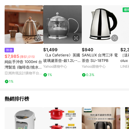
POINTS 回饋。 (3) 若購買之訂單（包含預購商品）未符合樂天
市場 45 天內完成訂單出貨及結帳，則不符合贈點資格。 (4) 如
使用APP、或中途瀏覽比價網、回饋網、Google等其他網頁、或
由網頁版(電腦版/手機版網頁)切換為App都將會造成追蹤中斷而
無法進行 LINE POINTS 回饋。 (5) LINE 購物為購物資訊整合性
平台，商品資料更新會有時間差，如顯示之商品規格、顏色、價
位、贈品與台灣樂天市場銷售網頁不符，以銷售網頁標示為準。
(6) 導購訂單已逾 365 天，根據台灣樂天回饋規定，逾期訂單將
不符合回饋資格。 (7) 若上述或其他原因，致使消費者無接收到
$1,499
$940
$2,
降價
點數回饋或點數回饋有爭議，台灣樂天市場保有更改條款與法律
《La Cafetiere》英國
SANLUX 台灣三洋 電
［送禮
$7,985
(降$1,015)
追訴之權利，活動詳情以樂天市場網站公告為準。
玻璃濾茶壺-銀1.2L--
茶壺 SU-18TPB
olu
純鈦手沖壺 1000ml 台
泡茶 下午茶 茶具
ate 
Yahoo購物中心
Yahoo購物中心
LIN
灣製造 (咖啡壺/燒水
E5EK
壺/煮水壺)
亞洲跨境設計購物平台
1%
0.3%
Pinkoi
1%
熱銷排行榜