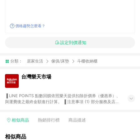
價格趨勢怎麼看？
設定到價通知
分類：
居家生活
傢俱/床墊
斗櫃收納櫃
台灣樂天市場
▐ LINE POINTS 點數回饋依照樂天提供扣除折價券（優惠券）、
與運費後之最終金額進行計算。 ▐ 注意事項 (1) 部分服務及店家
不符合贈點資格，購買後將不贈送 LINE POINTS 點數，亦不得使
用點數紅包，如：ezcook 美食廚房、樂天市場商家付款中心、
Smart mobile、神腦生活、JS巨盛、樂天KOBO電子書，請詳閱
相似商品
熱銷排行榜
商品描述
LINE POINTS 加碼店家清單
（https://lin.ee/1MCw7pe/rcfk）。 (2) 需透過 LINE 購物前往
相似商品
台灣樂天市場，並在同一瀏覽器於24小時內結帳，才享有 LINE