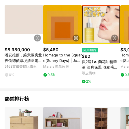
POINTS 回饋。 (3) 若購買之訂單（包含預購商品）未符合樂天
市場 45 天內完成訂單出貨及結帳，則不符合贈點資格。 (4) 如
使用APP、或中途瀏覽比價網、回饋網、Google等其他網頁、或
由網頁版(電腦版/手機版網頁)切換為App都將會造成追蹤中斷而
無法進行 LINE POINTS 回饋。 (5) LINE 購物為購物資訊整合性
平台，商品資料更新會有時間差，如顯示之商品規格、顏色、價
位、贈品與台灣樂天市場銷售網頁不符，以銷售網頁標示為準。
(6) 導購訂單已逾 365 天，根據台灣樂天回饋規定，逾期訂單將
不符合回饋資格。 (7) 若上述或其他原因，致使消費者無接收到
$8,980,000
$5,480
$3,
限時加碼
點數回饋或點數回饋有爭議，台灣樂天市場保有更改條款與法律
潘安推薦．綠意兩房北
Homage to the Squar
Homa
$92
追訴之權利，活動詳情以樂天市場網站公告為準。
投低總價環境清幽電梯
e(Sunny Days) | Jose
e(Su
買2送1🔥 蘭花油精華
美宅｜台北市北投區溫
f Albers - 柚木色鋁框-
f A
5168實價登錄比價王
Marais 瑪黑家居
Mar
油 清爽保濕 收縮毛孔
泉路
大尺寸
尺寸
小分子容斑容黑油精華
蝦皮購物
0%
0.5%
0.
亮白精華 淡紋精華 時
2%
光凝萃蘭花油 精華油
蘭花精華
熱銷排行榜