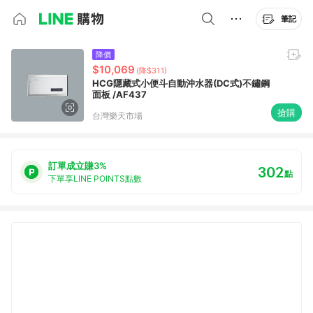
筆記
降價
$10,069
(降$311)
HCG隱藏式小便斗自動沖水器(DC式)不鏽鋼
面板 /AF437
搶購
台灣樂天市場
訂單成立賺3%
302
點
下單享LINE POINTS點數