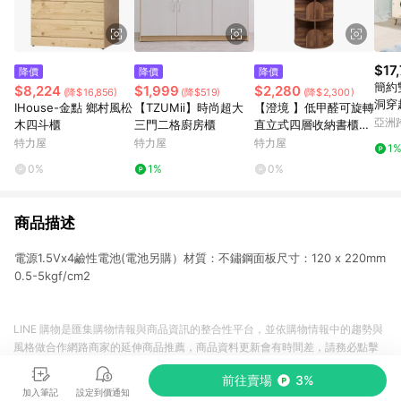
$17
降價
降價
降價
簡約
$8,224
$1,999
$2,280
(降$16,856)
(降$519)
(降$2,300)
洞穿
IHouse-金點 鄉村風松
【TZUMii】時尚超大
【澄境 】低甲醛可旋轉
亞洲
木四斗櫃
三門二格廚房櫃
直立式四層收納書櫃集
Pinko
成木紋
特力屋
特力屋
特力屋
1
0%
1%
0%
商品描述
電源1.5Vx4鹼性電池(電池另購）材質：不鏽鋼面板尺寸：120 x 220mm
0.5-5kgf/cm2
LINE 購物是匯集購物情報與商品資訊的整合性平台，並依購物情報中的趨勢與
風格做合作網路商家的延伸商品推薦，商品資料更新會有時間差，請務必點擊
商品至各合作網路商家，確認現售價與購物條件，一切資訊以合作廠商網頁為
前往賣場
3%
準。
加入筆記
設定到價通知