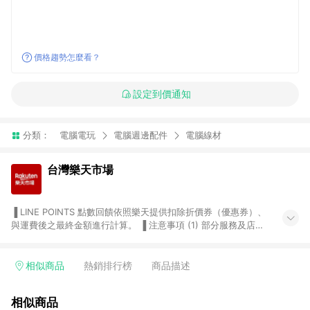
價格趨勢怎麼看？
設定到價通知
分類：
電腦電玩
電腦週邊配件
電腦線材
台灣樂天市場
▐ LINE POINTS 點數回饋依照樂天提供扣除折價券（優惠券）、
與運費後之最終金額進行計算。 ▐ 注意事項 (1) 部分服務及店家
不符合贈點資格，購買後將不贈送 LINE POINTS 點數，亦不得使
用點數紅包，如：ezcook 美食廚房、樂天市場商家付款中心、
Smart mobile、神腦生活、JS巨盛、樂天KOBO電子書，請詳閱
相似商品
熱銷排行榜
商品描述
LINE POINTS 加碼店家清單
（https://lin.ee/1MCw7pe/rcfk）。 (2) 需透過 LINE 購物前往
相似商品
台灣樂天市場，並在同一瀏覽器於24小時內結帳，才享有 LINE