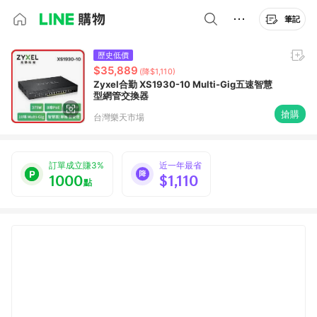
筆記
歷史低價
$35,889
(降$1,110)
Zyxel合勤 XS1930-10 Multi-Gig五速智慧
型網管交換器
搶購
台灣樂天市場
訂單成立賺3%
近一年最省
1000
$1,110
點