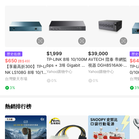
POINTS 回饋。 (3) 若購買之訂單（包含預購商品）未符合樂天
市場 45 天內完成訂單出貨及結帳，則不符合贈點資格。 (4) 如
使用APP、或中途瀏覽比價網、回饋網、Google等其他網頁、或
由網頁版(電腦版/手機版網頁)切換為App都將會造成追蹤中斷而
無法進行 LINE POINTS 回饋。 (5) LINE 購物為購物資訊整合性
平台，商品資料更新會有時間差，如顯示之商品規格、顏色、價
位、贈品與台灣樂天市場銷售網頁不符，以銷售網頁標示為準。
(6) 導購訂單已逾 365 天，根據台灣樂天回饋規定，逾期訂單將
不符合回饋資格。 (7) 若上述或其他原因，致使消費者無接收到
$1,999
$39,000
歷史低價
歷史
點數回饋或點數回饋有爭議，台灣樂天市場保有更改條款與法律
TP-LINK 8埠 10/100M
AVTECH 陞泰 帝網監
$650
$64
(降$49)
追訴之權利，活動詳情以樂天市場網站公告為準。
bps + 3埠 Gigabit 桌
視器 DGH8516AIX-U1
【享最高折300】TP-LI
TP-L
上型交換器(含8埠PoE
800萬 16路 網路型錄
Yahoo購物中心
Yahoo購物中心
NK LS108G 8埠 10/10
0/10
+) TL-SL1311P(UN)
影主機 NVR 支援8硬碟
0/1000Mbps 桌上型交
a 
台灣樂天市場
台灣
0%
0%
AI智慧偵測
換器
保 
3%
3
熱銷排行榜