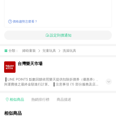
價格趨勢怎麼看？
設定到價通知
分類：
婦幼童裝
兒童玩具
洗澡玩具
台灣樂天市場
▐ LINE POINTS 點數回饋依照樂天提供扣除折價券（優惠券）、
與運費後之最終金額進行計算。 ▐ 注意事項 (1) 部分服務及店家
不符合贈點資格，購買後將不贈送 LINE POINTS 點數，亦不得使
用點數紅包，如：ezcook 美食廚房、樂天市場商家付款中心、
Smart mobile、神腦生活、JS巨盛、樂天KOBO電子書，請詳閱
相似商品
熱銷排行榜
商品描述
LINE POINTS 加碼店家清單
（https://lin.ee/1MCw7pe/rcfk）。 (2) 需透過 LINE 購物前往
相似商品
台灣樂天市場，並在同一瀏覽器於24小時內結帳，才享有 LINE