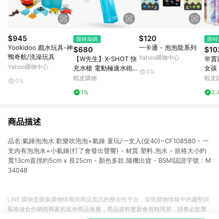
$945
$120
限時加碼
限時
Yookidoo 戲水玩具-神
一卡通 - 泡泡龍系列
$680
$10
鴨奇航/洗澡玩具
Yahoo購物中心
【W先生】X-SHOT 快
🌸
Yahoo購物中心
充水槍 電動極速水砲 3
女孩
0%
00ml 電動水槍 自動連
兒童
蝦皮購物
蝦皮
0%
發水槍 連射水槍 噴水
立體
1%
2.
槍 戲水 泳池 玩具
商品描述
品名:氣錘泡泡水 歡樂吹泡泡+氣錘 童玩/一支入{促40}~CF108580 - 一
支內有泡泡水+小氣錘(打了會發出聲響) - 材質 塑料.泡水 - 規格大小約
寬13cm直徑約5cm x 長25cm - 顏色多款.隨機出貨 - BSMI認證字號：M
34048
LINE 購物是匯集購物情報與商品資訊的整合性平台，並依購物情報中的趨勢與
風格做合作網路商家的延伸商品推薦，商品資料更新會有時間差，請務必點擊
商品至各合作網路商家，確認現售價與購物條件，一切資訊以合作廠商網頁為