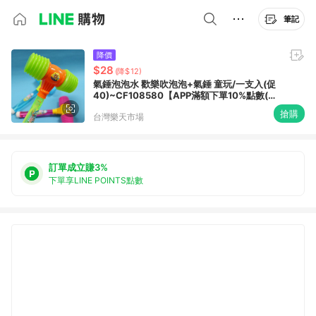
筆記
降價
$28
(降$12)
氣錘泡泡水 歡樂吹泡泡+氣錘 童玩/一支入(促
40)~CF108580【APP滿額下單10%點數(單
一帳號最高1500點)】8/31止
搶購
台灣樂天市場
訂單成立賺3%
下單享LINE POINTS點數