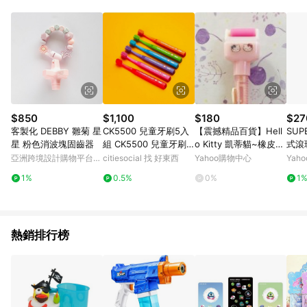
POINTS 回饋。 (3) 若購買之訂單（包含預購商品）未符合樂天
市場 45 天內完成訂單出貨及結帳，則不符合贈點資格。 (4) 如
使用APP、或中途瀏覽比價網、回饋網、Google等其他網頁、或
由網頁版(電腦版/手機版網頁)切換為App都將會造成追蹤中斷而
無法進行 LINE POINTS 回饋。 (5) LINE 購物為購物資訊整合性
平台，商品資料更新會有時間差，如顯示之商品規格、顏色、價
位、贈品與台灣樂天市場銷售網頁不符，以銷售網頁標示為準。
(6) 導購訂單已逾 365 天，根據台灣樂天回饋規定，逾期訂單將
不符合回饋資格。 (7) 若上述或其他原因，致使消費者無接收到
$850
$1,100
$180
$27
點數回饋或點數回饋有爭議，台灣樂天市場保有更改條款與法律
客製化 DEBBY 雛菊 星
CK5500 兒童牙刷5入
【震撼精品百貨】Hell
SU
追訴之權利，活動詳情以樂天市場網站公告為準。
星 粉色消波塊固齒器
組 CK5500 兒童牙刷5
o Kitty 凱蒂貓~橡皮
式滾
入組
擦-滾輪型-粉色*8295
亞洲跨境設計購物平台
citiesocial 找 好東西
Yahoo購物中心
Yah
1
Pinkoi
1%
0.5%
0%
1
熱銷排行榜