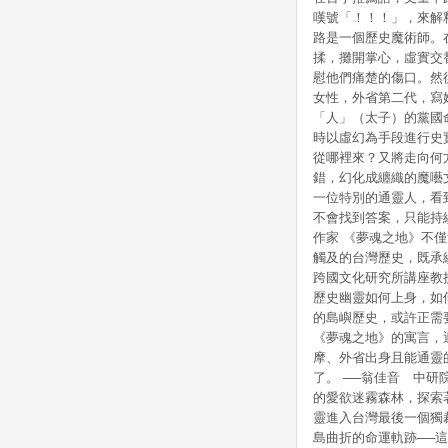
嘆號「！！！」，來解
路是一個歷史魔術師。
揉，攤開掌心，虛實交
慰他們痛楚的傷口。然
女性，外省第二代，寫
「人」（太子）的黨國
時以虛幻為手段進行史
從哪裡來？又將走向何
錯，幻化成纏織的魔囈
一位特別的通靈人，看
不會找到答案，只能持
作家 《夢魂之地》不
觸及的台灣歷史，既承
跨國文化研究所講座教
歷史幽靈如何上身，如
的島嶼歷史，或許正需
《夢魂之地》的寓言，
摩、外省出身且能通靈
了。 ──翁佳音 中
的愛欲迷霧森林，探索
靈進入台灣最後一個獨
島曲折的命運軌跡──