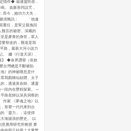
定情作◆ 藉通靈民俗，
站公告為準。
鳴。 血脈形同詛咒，
空；而今，她功力大失，
慢慢聽清雜訊： 「他連
當重任，是幫父親挽回
人難言的祕密、深藏的
甚至是彥青的身世，眾人
需要祭改的，難道是我
家平路，最新大河小說力
。 ‧繼《行道天涯》、
薦】 ◆各界讚譽（依姓
什麼台灣總是不斷被貽
之地》的神祕嘆息是什
一眾我戲稱仙姑體、太子
見的，透過算命師、通靈
一段內在歷程探索。 ─
，平路老師以深具洞察的
 作家 《夢魂之地》以
織，形塑一代代來到台
地的「靈力」，這使得
大海揚浪的歷史。 以
創意應用研究所教授 要
膽色的我只好用上大量驚