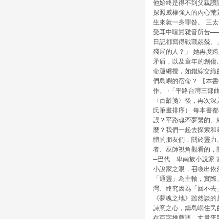
他始終是得不到父親讚
點數回饋或點數回饋有
探照威權強人的內心荒
生來就一身罪咎。 三
受耳中喧囂雜音所苦─
日記都寫得戰戰兢兢
殘局的人？」 她再度
矛盾，以及童年的創傷
命運纏攪，如錯綜交織
們島嶼的宿命？ 【本
作。 ‧「平路台灣三
〈百齡箋〉後，再次深
氏筆畫排序） 每本書
誤？平路魂牽夢繫的、
麼？我們一起去探索和
體的朋友們，關於靈力
者、巫師視角觀看的，
─巴代 卑南族小說家
小說家之眼，召喚出依
「通靈」為主軸，實際
灣、終究因為「回不去
《夢魂之地》雖然談的
詩意之心，鑄島嶼住民
在百字推薦語，丈量平