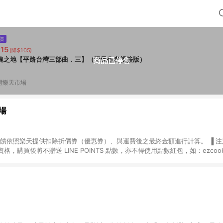
價
15
(降$105)
魂之地【平路台灣三部曲．三】（限量作者親簽版）
商品已停售
灣樂天市場
場
，購買後將不贈送 LINE POINTS 點數，亦不得使用點數紅包，如：ezcoo
rt mobile、神腦生活、JS巨盛、樂天KOBO電子書，請詳閱 LINE POINT
購物前往台灣樂天市場，並在同一瀏覽器於24小時內結帳，才
出貨及結帳，則不符
E POINTS 回饋。 (5) LINE 購物為購物資訊整合性平台，商品資料更新
規格、顏色、價位、贈品與台灣樂天市場銷售網頁不符，以銷售網頁標示為準。 (6) 
規定，逾期訂單將不符合回饋資格。 (7) 若上述或其他原因，致使消費者無接收到