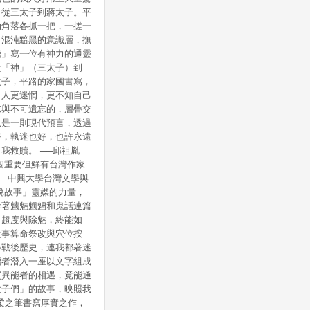
，從三太子到蔣太子。平
的角落各抓一把，一搓一
」混沌黯黑的意識層，撫
我」寫一位有神力的通靈
從「神」（三太子）到
父子，平路的家國書寫，
，人更迷惘，更不知自己
忘與不可遺忘的，層疊交
也是一則現代預言，透過
好，執迷也好，也許永遠
我救贖。 ──邱祖胤
個重要但鮮有台灣作家
芬 中興大學台灣文學與
說故事」靈媒的力量，
斥著魑魅魍魎和鬼話連篇
、超度與除魅，終能如
從事算命祭改與穴位按
等戰後歷史，連我都著迷
讀者潛入一座以文字組成
寞異能者的相遇，竟能通
太子們」的故事，映照我
柔之筆書寫厚實之作，