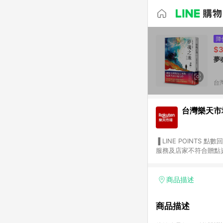
降
$3
夢
台
台灣樂天市
▐ LINE POINTS 點數回饋依照樂天提供扣除折價券（優惠券）、與運費後之最終金額進行計算。 ▐ 注意事項 (1) 部分
服務及店家不符合贈點資格
天市場商家付款中心、Sma
（https://lin.ee/1MCw7pe/rcfk）。 (2) 需透過 LINE 
享有 LINE POINTS 回饋。 (3) 若購買之訂單（包含預購商品）未符合樂天市場 45 天內完成訂單
商品描述
合贈點資格。 (4) 如使用APP、或中途瀏覽比價網、回饋網、Google等其他網頁、或由網頁版(電腦版/手機版網頁)切
換為App都將會造成追蹤中斷而無法進行 LIN
商品描述
會有時間差，如顯示之商品
單已逾 365 天，根據台灣樂天回饋