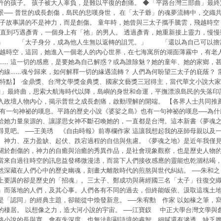
許的孩子。 孩子被大人辜負，是難以平復的創痛。 ◆「平路台灣三部曲」最終
爭議，台灣樂天市場保有更改條款與法律追訴之權利，活動詳情以樂天市場網
景── 普世的成長創傷，島民的悲嘆身世， 在「太子爺」的魂夢流轉中，交織共
太子故事講的不是神力，而是創傷。 童年時，她曾與三太子攜手騰雲，飛越時
─直到巧遇彥青，一個身上有「祂」的男人。 透過彥青，她重新接上靈力，
。」 「太子身分，成為他人生無以返轉的詛咒。」 「還以為自己可以擔
跨越時空，這回，她進入一個老人的內心世界，在七海寓所的湖面薄霧中，有老
…… 這一切的感應，是要她為自己解惑？或為誰除魅？她的童年、她的家鄉，
的線……魂兮歸來，如何解釋一切的緣遇流轉？ 人們為何盼望三太子的庇蔭？ 
書特點】 ‧金鼎獎、台灣文學獎金典獎、國家文藝獎三冠得主，當代華文小說大
部曲」最終曲，思索大航海時代以降，島嶼的身世和命運，平撫漂浪島民的失落印記
入政壇人物內心，揭示普世之成長創痛，啟動理解的開端。 【各界人士共同推
都有一句神祕的嘆息。平路的歷史小說《婆娑之島》也有一句神祕的嘆息──為
給她力量泉源的、讓謬思女神不斷召喚她的，一直都是台灣。這本新書《夢魂
尋覓吧。 ──王美琇 《自由時報》前專欄作家 這讓我想起我的巫師母親以及
、神力、巫力盈缺、起伏、跌宕過程的自信與焦慮。《夢魂之地》是近年我僅
關於創傷的，神力的自癒與治癒的秀異作品，是社會現象觀察，也是歷史人物的
 當來自過往時空的訊息益發稀微漫漶，而當下人們接收感應的靈能也乾涸枯竭
然深藏在人們心中的歷史幽魂，刻畫大離散時代的煎熬與世代糾結。 ──朱和之
上要講的卻是歷史的「招魂」。三太子、鄭成功與蔣經國三名「太子」往復交
」而落地的人們，及其心事。人們各有不同的過去，但終能皈依、汲取這塊土
是「認同」的經典主題，卻能從中煥發新意。 ──朱宥勳 作家 以如椽之筆，寫
的棲居。 以想像之力，造大河小說的宇宙。 ──江寶釵 中正大學台灣文學與
路小說的長與寬，會有失深度，也無法彰顯語境的睿智、細膩還有滲透，缺乏