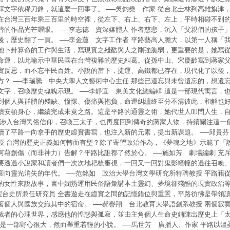
釋文字依稀刀鋒，就這麼一回事了。 ──吳鈞堯 作家 從台北士林到高雄旗津
在台灣三百年乘三百里的時空裡，從左下、右上、右下、左上，平時相碰不到
替的作品光芒耀眼。 ──李志德 資深媒體人 作者慈悲，沉入「父親們的孩子
後，歷史翻了一頁。 ──李金蓮 文字工作者 平路藝高人膽大，以第一人稱「
她卜卦算命的工作與生活，寫現實之殘酷與人之剛強脆弱，更重要的是，她寫
命運，以此喻示中華民國在台灣複雜的歷史糾葛。從孫中山、宋慶齡寫到蔣家
實反思，而不忘平民百姓。小說的當下，捷運、高鐵都已存在，現代化了以後
方？ ──李瑞騰 中央大學人文藝術中心主任 那些已遺忘與未曾遺忘的，想遺
文字，召喚歷史魂魄示現。 ──李靜宜 東美文化總編輯 這是一部現代寓言，
到個人與群體的殘缺、憧憬、傷痛與抱負，命運糾纏終至分不清彼此，和解也
續安頓身心，繼續完成未竟之路。這是平路的通靈之術，她代世人叩問人生，自
僅涉入台灣民俗信仰，召喚三太子，也再度回到傳奇的蔣家人物，持續關注這一
續了平路一向拿手的歷史虛實書寫，也注入新的元素，提出新課題。 ──邱貴
授 台灣的歷史正義如何轉而有型？除了寄望政治作為，《夢魂之地》示範了「
何藉創傷（而非神力）告解？平路比誰都了然於心。 ──施如芳 劇場編劇 充
要透過小說家和讀者們一次次地耙梳審視，一回又一回對鬼影幢幢的過往召喚
迎向靈光消失的年代。 ──范銘如 政治大學台灣文學研究所特聘教授 平路藉
的女性來說故事，書中嫻熟運用民俗語彙講本土靈幻、夢境卻殘酷的現實政治
研院台史所兼任研究員 全書遊走在虛實之間的記憶錯位與重置，平路彷彿是帶領
著個人與國族交織其中的宿命。 ──郝譽翔 台北教育大學語創系教授 兩個寂
裁者的心理世界，感應他的惶惑與孤寂，並由主角個人生命史鋪陳出歷史上「
這是一部野心很大，然而舉重若輕的小說。 ──馬世芳 廣播人、作家 平路以溫