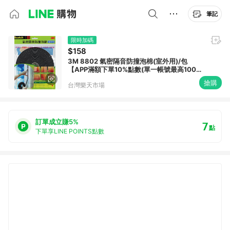
筆記
限時加碼
$158
3M 8802 氣密隔音防撞泡棉(室外用)/包
【APP滿額下單10%點數(單一帳號最高1000
點)】8/31止
搶購
台灣樂天市場
訂單成立賺5%
7
點
下單享LINE POINTS點數