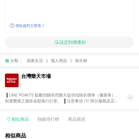
價格趨勢怎麼看？
設定到價通知
分類：
居家生活
個人用品
衛生棉
台灣樂天市場
▐ LINE POINTS 點數回饋依照樂天提供扣除折價券（優惠券）、
與運費後之最終金額進行計算。 ▐ 注意事項 (1) 部分服務及店家
不符合贈點資格，購買後將不贈送 LINE POINTS 點數，亦不得使
用點數紅包，如：ezcook 美食廚房、樂天市場商家付款中心、
Smart mobile、神腦生活、JS巨盛、樂天KOBO電子書，請詳閱
相似商品
熱銷排行榜
商品描述
LINE POINTS 加碼店家清單
（https://lin.ee/1MCw7pe/rcfk）。 (2) 需透過 LINE 購物前往
相似商品
台灣樂天市場，並在同一瀏覽器於24小時內結帳，才享有 LINE