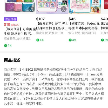
$107
$46
$49
歷史低價
【蝦皮直營】蘇菲 彈力
【蝦皮直營】Kotex 靠
康乃
$19
(降$20)
貼身衛生棉 (日用/夜
得住 草本抑菌衛生棉/
棉/量
【蝦皮直營】好適美 衛
用) 超薄 輕薄 衛生棉
草本抑菌加強版/好菌P
片/
蝦皮直營_最快當日到
蝦皮直營_最快當日到
史泰
生棉 涼感衛生棉 涼感
防漏 草本抑菌 量少型
LUS+ 日用/夜用/護墊
護墊 日用 量少型護墊
蝦皮直營_最快當日到
4%
4%
2
乾爽新升級
超長加長 夜用衛生棉
4%
衛生巾 安睡褲 褲型 透
氣
商品描述
商品名稱：3M 8802 氣密隔音防撞泡棉(室外用)/包 商品單位：包 商品
編號：8802 商品尺寸：3-5mm 商品編號：LF1 責任編輯：Emma 廠商
代號：AV1 【品牌介紹】 3M本身是一家以科學為根基的公司，我們生產
數千種富想像力的產品，同時我們也是許多市場中的領導者 - 從醫療保
健和高速公路安全，到辦公用品和液晶顯示器用的光學膜。我們的成功來
自於我們的核心科技，及我們運用科技去滿足真實世界中，客戶各式各樣
需求的能力。而3M員工和他們要使世界人們生活變得更容易與美好的非
凡承諾，使這一切變得可能。