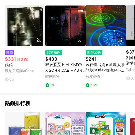
POINTS 回饋。 (3) 若購買之訂單（包含預購商品）未符合樂天
市場 45 天內完成訂單出貨及結帳，則不符合贈點資格。 (4) 如
使用APP、或中途瀏覽比價網、回饋網、Google等其他網頁、或
由網頁版(電腦版/手機版網頁)切換為App都將會造成追蹤中斷而
無法進行 LINE POINTS 回饋。 (5) LINE 購物為購物資訊整合性
平台，商品資料更新會有時間差，如顯示之商品規格、顏色、價
位、贈品與台灣樂天市場銷售網頁不符，以銷售網頁標示為準。
(6) 導購訂單已逾 365 天，根據台灣樂天回饋規定，逾期訂單將
不符合回饋資格。 (7) 若上述或其他原因，致使消費者無接收到
$37
降價
限時加碼
限時加碼
點數回饋或點數回饋有爭議，台灣樂天市場保有更改條款與法律
劉國
$331
$400
$241
(降$89)
追訴之權利，活動詳情以樂天市場網站公告為準。
逆的
代代
韓居🇰🇷 KIM XIMYA
🔥在臺出貨🔥新款太陽
[二
Yah
X SOHN DAE HYUN -
能草坪戶外插地燈小夜
康是美網購eShop
MOONSHINE 專輯
燈裝飾小院子花園別墅
蝦皮購物
蝦皮購物
0
0%
庭院小夜燈
1%
7.6%
熱銷排行榜