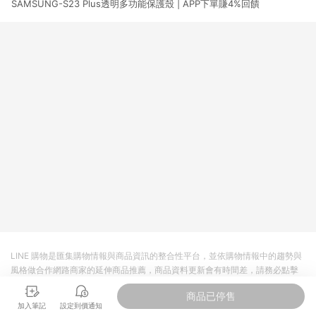
SAMSUNG-S23 Plus透明多功能保護殼 | APP下單賺4%回饋
市場 45 天內完成訂單出貨及結帳，則不符合贈點資格。 (4) 如
使用APP、或中途瀏覽比價網、回饋網、Google等其他網頁、或
由網頁版(電腦版/手機版網頁)切換為App都將會造成追蹤中斷而
無法進行 LINE POINTS 回饋。 (5) LINE 購物為購物資訊整合性
平台，商品資料更新會有時間差，如顯示之商品規格、顏色、價
位、贈品與台灣樂天市場銷售網頁不符，以銷售網頁標示為準。
(6) 導購訂單已逾 365 天，根據台灣樂天回饋規定，逾期訂單將
不符合回饋資格。 (7) 若上述或其他原因，致使消費者無接收到
點數回饋或點數回饋有爭議，台灣樂天市場保有更改條款與法律
追訴之權利，活動詳情以樂天市場網站公告為準。
LINE 購物是匯集購物情報與商品資訊的整合性平台，並依購物情報中的趨勢與
風格做合作網路商家的延伸商品推薦，商品資料更新會有時間差，請務必點擊
商品至各合作網路商家，確認現售價與購物條件，一切資訊以合作廠商網頁為
商品已停售
準。
加入筆記
設定到價通知