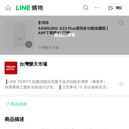
筆記
$199
SAMSUNG-S23 Plus透明多功能保護殼 |
APP下單賺4%回饋
商品已停售
台灣樂天市場
台灣樂天市場
▐ LINE POINTS 點數回饋依照樂天提供扣除折價券（優惠券）、
與運費後之最終金額進行計算。 ▐ 注意事項 (1) 部分服務及店家
不符合贈點資格，購買後將不贈送 LINE POINTS 點數，亦不得使
用點數紅包，如：ezcook 美食廚房、樂天市場商家付款中心、
Smart mobile、神腦生活、JS巨盛、樂天KOBO電子書，請詳閱
商品描述
LINE POINTS 加碼店家清單
（https://lin.ee/1MCw7pe/rcfk）。 (2) 需透過 LINE 購物前往
商品描述
台灣樂天市場，並在同一瀏覽器於24小時內結帳，才享有 LINE
POINTS 回饋。 (3) 若購買之訂單（包含預購商品）未符合樂天