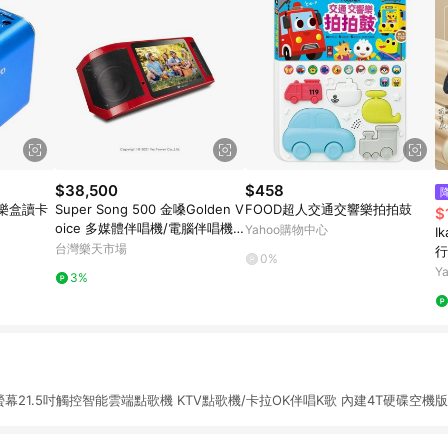
$38,500
$458
音樂盒讀卡
Super Song 500 金嗓Golden V
FOOD超人交通交響樂拍拍鼓
$
oice 多媒體伴唱機/電腦伴唱機/
Yahoo購物中心
I
行動智慧無線擴音機.K歌機
台灣樂天市場
行
0%
Y
3%
華大螢幕21.5吋觸控智能雲端點歌機 KTV點歌機/卡拉OK伴唱K歌 內建4T硬碟空機版