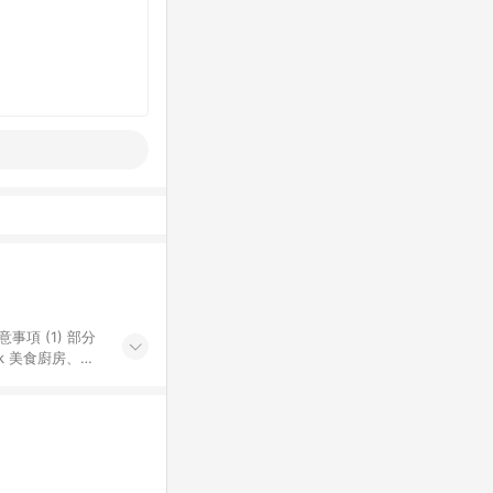
k 美食廚房、樂
S 加碼店家清單
導購訂