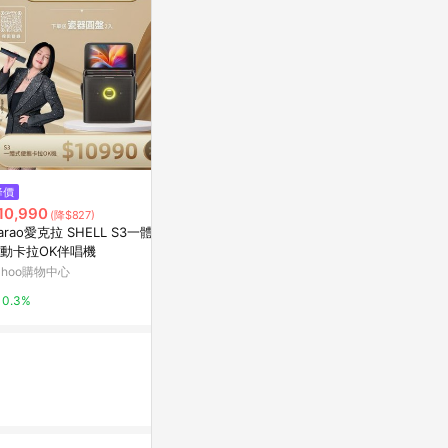
$8,900
$990
降價
皇冠2.1聲道卡拉OK劇院組
[168]Fuji
10,990
(降$827)
歌音箱 FT-SP
東森購物 ETMall
karao愛克拉 SHELL S3一體式
Yahoo購物中
動卡拉OK伴唱機
0.5%
ahoo購物中心
0%
0.3%