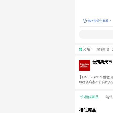
價格趨勢怎麼看？
分類：
家電影音
台灣樂天市
▐ LINE POINTS 點數回饋依照樂天提供扣除折價券（優惠券）、與運費後之最終金額進行計算。 ▐ 注意事項 (1) 部分
服務及店家不符合贈點資格
天市場商家付款中心、Sma
（https://lin.ee/1MCw7pe/rcfk）。 (2) 需透過 LINE 
享有 LINE POINTS 回饋。 (3) 若購買之訂單（包含預購商品）未符合樂天市場 45 天內完成訂單
相似商品
熱銷
合贈點資格。 (4) 如使用APP、或中途瀏覽比價網、回饋網、Google等其他網頁、或由網頁版(電腦版/手機版網頁)切
換為App都將會造成追蹤中斷而無法進行 LIN
相似商品
會有時間差，如顯示之商品