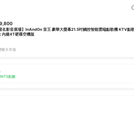
9,800
澄名影音展場】InAndOn 音王 豪華大螢幕21.5吋觸控智能雲端點歌機 KTV點
歌 內建4T硬碟空機版
灣樂天市場
%
OINTS點數