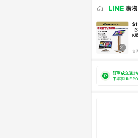
$1
【
K
台
訂單成立賺3
下單享LINE P