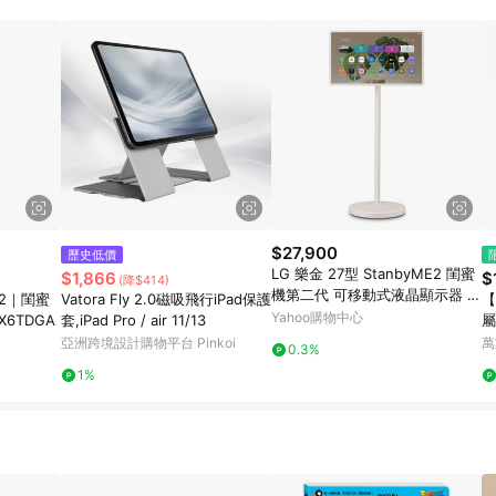
規定，逾期訂單將不符合回饋資格。 (7) 若上述或其他原因，致使消費者無接收到
爭議，台灣樂天市場保有更改條款與法律追訴之權利，活動詳情以樂天市場網
$27,900
歷史低價
LG 樂金 27型 StanbyME2 閨蜜
$1,866
$
(降$414)
機第二代 可移動式液晶顯示器 2
E 2｜閨蜜
Vatora Fly 2.0磁吸飛行iPad保護
【
7LX6TDGA
Yahoo購物中心
X6TDGA
套,iPad Pro / air 11/13
屬
亞洲跨境設計購物平台 Pinkoi
萬
0.3%
1%