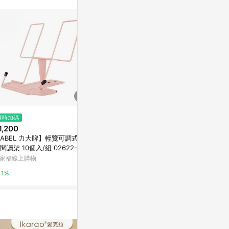
站公告為準。
$2,060
$25,760
限時加碼
展示行銷系列 直向/橫向 鋁框雙
G&M 金將科技 
1,200
面告示牌 (A3) / 台 P4-31/P4-3
ABEL 力大牌】輕覽可調式金
2【APP滿額下單10%點數(單一
台灣樂天市場
Yahoo購物中
閱讀架 10個入/組 02622-粉
帳號最高1500點)】8/31止
家福線上購物
3%
0.3%
1%