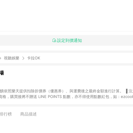
設定到價通知
視聽娛樂
卡拉OK
場
，購買後將不贈送 LINE POINTS 點數，亦不得使用點數紅包，如：ezcoo
rt mobile、神腦生活、JS巨盛、樂天KOBO電子書，請詳閱 LINE POINT
購物前往台灣樂天市場，並在同一瀏覽器於24小時內結帳，才
出貨及結帳，則不符
排行榜
商品描述
E POINTS 回饋。 (5) LINE 購物為購物資訊整合性平台，商品資料更新
規格、顏色、價位、贈品與台灣樂天市場銷售網頁不符，以銷售網頁標示為準。 (6) 