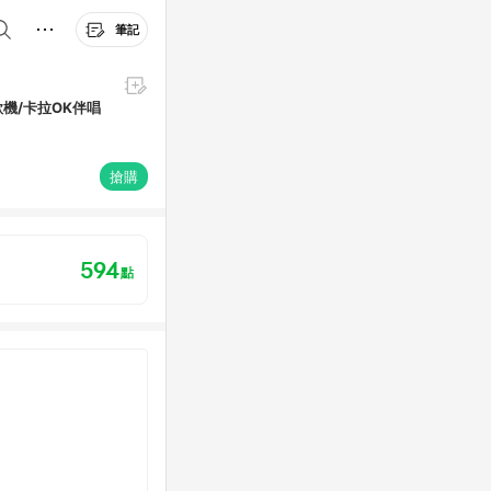
筆記
歌機/卡拉OK伴唱
搶購
594
點