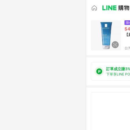
降
$
【
台
訂單成立賺3
下單享LINE P