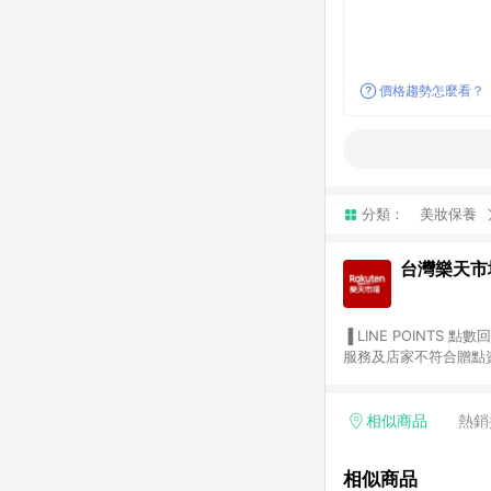
價格趨勢怎麼看？
分類：
美妝保養
台灣樂天市
▐ LINE POINTS 點數回饋依照樂天提供扣除折價券（優惠券）、與運費後之最終金額進行計算。 ▐ 注意事項 (1) 部分
服務及店家不符合贈點資格
天市場商家付款中心、Sma
（https://lin.ee/1MCw7pe/rcfk）。 (2) 需透過 LINE 
享有 LINE POINTS 回饋。 (3) 若購買之訂單（包含預購商品）未符合樂天市場 45 天內完成訂單
相似商品
熱銷
合贈點資格。 (4) 如使用APP、或中途瀏覽比價網、回饋網、Google等其他網頁、或由網頁版(電腦版/手機版網頁)切
換為App都將會造成追蹤中斷而無法進行 LIN
相似商品
會有時間差，如顯示之商品