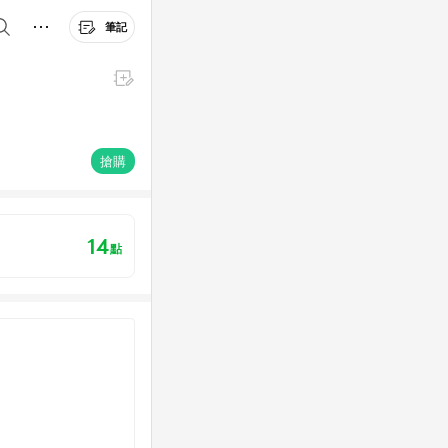
筆記
搶購
14
點