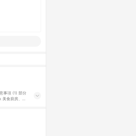
k 美食廚房、樂
S 加碼店家清單
導購訂