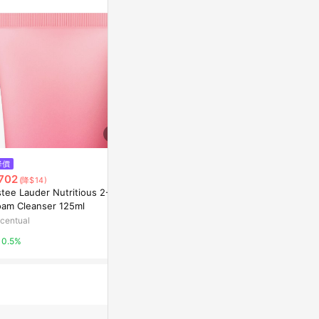
站公告為準。
降價
降價
歷史低價
702
$753
$848
(降$14)
(降$15)
(降$45
tee Lauder Nutritious 2-In-1
La Roche-Posay Effaclar K [+]
La Roche 
oam Cleanser 125ml
- Renovating Care for Oily Ski
膜 100ml/3.3
n 40ml
centual
Escentual
東森購物 ETMa
0.5%
0.5%
0.5%