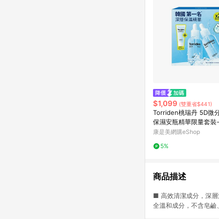
$1,099
(雙重省$441)
Torriden桃瑞丹 5D
保濕安瓶精華限量套裝-
L*2、凝霜20ML*1
康是美網購eShop
5%
商品描述
■ 高效清潔成分，深層
全溫和成分，不含皂鹼、