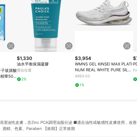
$1,330
$3,954
$
油水平衡保濕凝膠
WMNS GEL KINSEI MAX PLATI
P
NUM REAL WHITE PURE SILVE
微分子玻尿酸
寶拉珍選
F
R
精華50M
AREA 02
2%
1%
清潔油性皮膚，含Zinc PCA調理油脂分泌 ■適合油性或敏感性皮膚使用，改善
酒精、色素、Paraben 【效期】正常效期