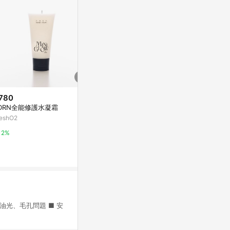
780
降價
DRN全能修護水凝霜
$473
$1,084
(雙重省$
(降$120)
reshO2
沃菲噗嘰
8%果酸凝膠
Mamas & P
寶拉珍選
2%
10%
2%
油光、毛孔問題 ■ 安