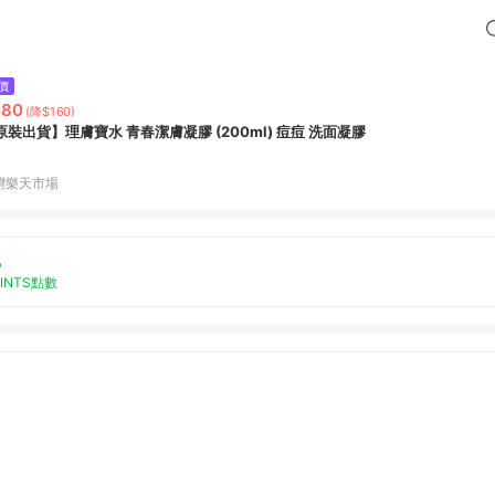
價
480
(降$160)
原裝出貨】理膚寶水 青春潔膚凝膠 (200ml) 痘痘 洗面凝膠
灣樂天市場
%
OINTS點數