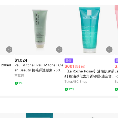
規定，逾期訂單將不符合回饋資格。 (7) 若上述或其他原因，致使消費者無接收到
爭議，台灣樂天市場保有更改條款與法律追訴之權利，活動詳情以樂天市場網
$1,024
降價
00ml
Paul Mitchell Paul Mitchell Cle
$691
$
(降$50)
an Beauty 抗毛躁護髮素 250m
【La Roche Posay】油性肌膚系
Es
l/8.5oz-所有髮質潤髮乳
草莓網
列 控油淨化去角質啫喱-適合容
F
易長痘痘的肌膚
TutorABC Shop
Es
1%
12%