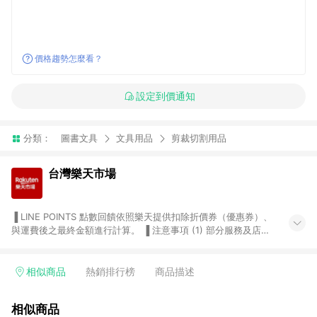
價格趨勢怎麼看？
設定到價通知
分類：
圖書文具
文具用品
剪裁切割用品
台灣樂天市場
▐ LINE POINTS 點數回饋依照樂天提供扣除折價券（優惠券）、
與運費後之最終金額進行計算。 ▐ 注意事項 (1) 部分服務及店家
不符合贈點資格，購買後將不贈送 LINE POINTS 點數，亦不得使
用點數紅包，如：ezcook 美食廚房、樂天市場商家付款中心、
Smart mobile、神腦生活、JS巨盛、樂天KOBO電子書，請詳閱
相似商品
熱銷排行榜
商品描述
LINE POINTS 加碼店家清單
（https://lin.ee/1MCw7pe/rcfk）。 (2) 需透過 LINE 購物前往
相似商品
台灣樂天市場，並在同一瀏覽器於24小時內結帳，才享有 LINE