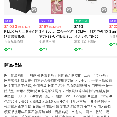
降價
歷史低價
限時加碼
降價
$1,030
$197
$110
$12
(降$950)
(降$102)
FILUX 飛力士 6張短碎
3M Scotch二合一開箱
【OLFA】刮刀替刃 10
San
狀專業碎紙機
剪刀/SS-U-T8/鈦金屬/
片入 / 包 TB-25
九乘
8吋
九乘九購物網
史泰博台灣
萬家福線上購物
2
2%
2%
3%
商品描述
►一把底兩把, 一剪兩用 ►兼具剪刀和開箱刀的功能, 二合一開箱+剪刀
►雙層異材質握把- 特別適合長時間使用剪刀的人，省力，手腕不易酸痛
►採用頂級不銹鋼, 全面升級 ►兩用設計, 另有防鬆墊圈 使用更安全 ►一
體成型, 耐用不易斷裂 ►常見紙張照片卡片護貝紙等材料都能輕鬆剪切
●型號：SS-U-T7 ●材質：鈦、不鏽鋼、PP、TPR塑膠 ●重量：110g ●
包裝尺寸：長23 x 寬9.2 x 深1.5 cm ●7吋 【注意事項】 ●不銹鋼並不
代表鋼材永不生鏽 ●切勿使用酸性清潔用品擦拭剪刀 ●正常使用才能延
續產品使用年限與不被腐蝕 ※以上商品名稱、外包裝、圖片、敘述、規