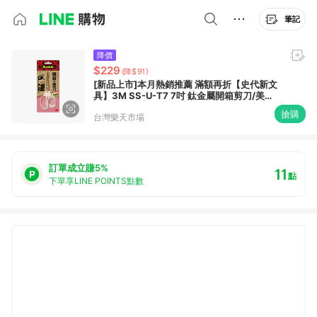
筆記
降價
$229
(降$91)
[新品上市]本月熱銷推薦 滿額再折【史代新文
具】3M SS-U-T7 7吋 鈦金屬開箱剪刀/美工
刀 (二合一開箱剪刀/一剪兩用)
搶購
台灣樂天市場
訂單成立賺5%
11
點
下單享LINE POINTS點數