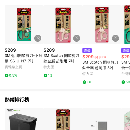
POINTS 回饋。 (3) 若購買之訂單（包含預購商品）未符合樂天
市場 45 天內完成訂單出貨及結帳，則不符合贈點資格。 (4) 如
使用APP、或中途瀏覽比價網、回饋網、Google等其他網頁、或
由網頁版(電腦版/手機版網頁)切換為App都將會造成追蹤中斷而
無法進行 LINE POINTS 回饋。 (5) LINE 購物為購物資訊整合性
平台，商品資料更新會有時間差，如顯示之商品規格、顏色、價
位、贈品與台灣樂天市場銷售網頁不符，以銷售網頁標示為準。
(6) 導購訂單已逾 365 天，根據台灣樂天回饋規定，逾期訂單將
不符合回饋資格。 (7) 若上述或其他原因，致使消費者無接收到
$289
$289
降價
降價
點數回饋或點數回饋有爭議，台灣樂天市場保有更改條款與法律
3M兩用開箱剪刀-不沾
3M Scotch 開箱剪刀
$299
$29
(降$30)
追訴之權利，活動詳情以樂天市場網站公告為準。
膠-SS-U-N7-7吋
鈦金屬 超耐用 7吋
3M Scotch 開箱剪刀
3M 
寶雅線上買
特力屋
鈦金屬 超耐用 8吋
合一
特力屋
台灣
0.5%
1%
1%
5
熱銷排行榜