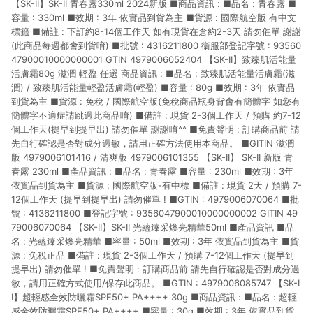
【SK-II】SK-II 青春露330ml 2024新版 ■商品資訊 : ■品名 : 青春露 ■
市場 45 天內完成訂單出貨及結帳，則不符合贈點資格。 (4) 如
使用APP、或中途瀏覽比價網、回饋網、Google等其他網頁、或
容量 : 330ml ■效期 : 3年 依實品到貨為主 ■貨源 : 國際航空版 有中文
由網頁版(電腦版/手機版網頁)切換為App都將會造成追蹤中斷而
標籤 ■備註 : 下訂約8-14個工作天 如有現貨在倉約2-3天 請勿催單 謝謝
無法進行 LINE POINTS 回饋。 (5) LINE 購物為購物資訊整合性
(此商品每週都會到貨唷) ■批號 : 4316211800 衞服部登記字號 : 93560
平台，商品資料更新會有時間差，如顯示之商品規格、顏色、價
47900010000000001 GTIN 4979006052404 【SK-II】致臻肌活能量
位、贈品與台灣樂天市場銷售網頁不符，以銷售網頁標示為準。
活膚霜80g 滋潤 輕盈 任選 商品資訊 : ■品名 : 致臻肌活能量活膚霜(滋
(6) 導購訂單已逾 365 天，根據台灣樂天回饋規定，逾期訂單將
潤) / 致臻肌活能量輕盈活膚霜(輕盈) ■容量 : 80g ■效期 : 3年 依實品
不符合回饋資格。 (7) 若上述或其他原因，致使消費者無接收到
到貨為主 ■貨源 : 免稅 / 國際航空版(免稅商品瓶身背會有簡體字 如您有
點數回饋或點數回饋有爭議，台灣樂天市場保有更改條款與法律
簡體字不適症請跳過此商品唷) ■備註 : 現貨 2-3個工作天 / 預購 約7-12
追訴之權利，活動詳情以樂天市場網站公告為準。
個工作天(提早到提早出) 請勿催單 謝謝唷^^ ■免責聲明 : 訂購商品前 請
先自行確認是否對成分過敏，請用正確方法使用本商品。 ■GITIN 滋潤
版 4979006101416 / 清爽版 4979006101355 【SK-II】 SK-II 新版 青
春露 230ml ■產品資訊 : ■品名 : 青春露 ■容量 : 230ml ■效期 : 3年
依實品到貨為主 ■貨源 : 國際航空版-有中標 ■備註 : 現貨 2天 / 預購 7-
12個工作天 (提早到提早出) 請勿催單 ! ■GTIN : 4979006070064 ■批
號 : 4136211800 ■登記字號 : 9356047900010000000002 GITIN 49
79006070064 【SK-II】SK-II 光蘊臻采煥亮精華50ml ■產品資訊 ■品
名 : 光蘊臻采煥亮精華 ■容量 : 50ml ■效期 : 3年 依實品到貨為主 ■貨
源 : 免稅正品 ■備註 : 現貨 2-3個工作天 / 預購 7-12個工作天 (提早到
提早出) 請勿催單 ! ■免責聲明 : 訂購商品前 請先自行確認是否對成分過
敏，請用正確方式使用/保存此商品。 ■GTIN : 4979006085747 【SK-I
I】超輕感全效防曬霜SPF50+ PA++++ 30g ■商品資訊 : ■品名 : 超輕
感全效防曬霜SPF50+ PA++++ ■容量 : 30g ■效期 : 3年 依實品到貨