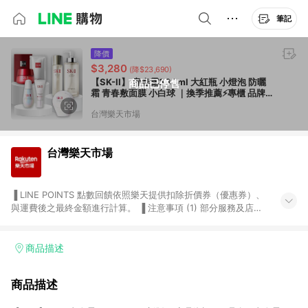
筆記
降價
$3,280
(降$23,690)
【SK-II】 青春露330ml 大紅瓶 小燈泡 防曬
商品已停售
霜 青春敷面膜 小白球 ｜換季推薦⚡專櫃 品牌
保養 春季彩妝 品牌香氛｜APP下單點數最高
台灣樂天市場
13%回饋
台灣樂天市場
▐ LINE POINTS 點數回饋依照樂天提供扣除折價券（優惠券）、
與運費後之最終金額進行計算。 ▐ 注意事項 (1) 部分服務及店家
不符合贈點資格，購買後將不贈送 LINE POINTS 點數，亦不得使
用點數紅包，如：ezcook 美食廚房、樂天市場商家付款中心、
Smart mobile、神腦生活、JS巨盛、樂天KOBO電子書，請詳閱
商品描述
LINE POINTS 加碼店家清單
（https://lin.ee/1MCw7pe/rcfk）。 (2) 需透過 LINE 購物前往
商品描述
台灣樂天市場，並在同一瀏覽器於24小時內結帳，才享有 LINE
POINTS 回饋。 (3) 若購買之訂單（包含預購商品）未符合樂天