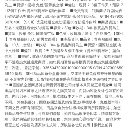
為主 ■貨源 : 授權 免稅/國際航空版 ■備註 : 現貨 2-3個工作天 / 預購 7
-12個工作天(提早到提早出)請勿催單。 ■免責聲明 : 訂購商品前 請先自
行確認是否對成分過敏，請用正確方式使用/保存此商品。 GTIN 497900
6078480 【SK-II】光蘊輕透全效防曬霜30g 防曬小白球 ■商品資訊 : ■
品名 : 光蘊輕透全效防曬霜 ■容量 : 30g ■效期 : 3年 依實品到貨為主
■貨源 : 授權 免稅 國際航空版 ■色號 : 玫瑰粉 / 透明 / 自然膚色 【SK-I
I】青春敷面膜10入(前男友面膜） ■產品資訊 ■品名 : 青春敷面膜 ■規
格 : 10入（盒裝） ■效期 : 3年 依實品到貨為主 ■貨源 : 國際航空版 有
中文標籤 ■備註 : 現貨 2天 / 預購6-8 個工作天（提早到提早出）請勿
催單 ！ ■提醒 : 此商品為國際航空版 商品背面會有簡體字，如您有簡體
字不適症請您跳過此商品，如您長期習慣在專櫃購買者也請您跳過此商
品，謝謝。 登記字號 : 9356047900010000000005 GTIN 497900659
5840 提醒 : SK-II商品原廠外盒偏薄軟，空運途中難免會有些許擠壓的痕
跡(不影響內容物)，出貨前阿沐都會將商品取出檢查有無破損後才寄出唷
^^ ■國際航空版商品與台灣百貨專櫃公司貨版本異同屬正常現象■ 相同
產品可能因不國家之法規或不同之購買管道，而就內容物及外包裝有所差
異。內容部分，可能因產地，批次或版本之不同，而在氣味，質地上有所
不同。 外包裝部分，因應各國法規及銷售渠道(專櫃版本，免稅版本等)
不同之要求而有所區別。 商品來自於合法機構或廠商所採購取得，如您
對商品有任何疑慮，可與我們聯繫，如遇商品瑕疵等因素，請聯繫客服
端，我們將協助您後續的售後服務，您無須擔心退換貨問題。 故品牌方
變更上述內容皆為店家無法規範，所以請各位切勿用【跟我之前買