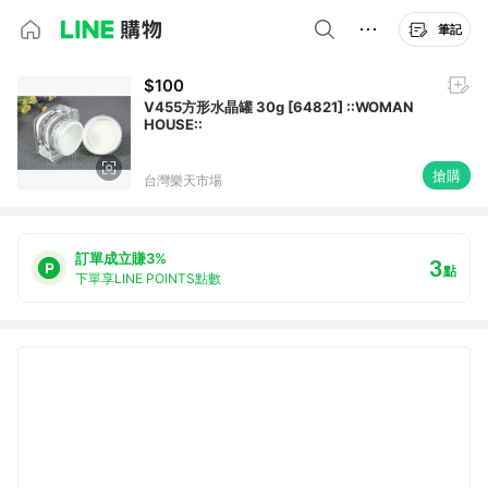
筆記
$100
V455方形水晶罐 30g [64821] ::WOMAN
HOUSE::
搶購
台灣樂天市場
訂單成立賺3%
3
點
下單享LINE POINTS點數