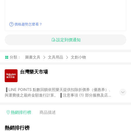
價格趨勢怎麼看？
設定到價通知
分類：
圖書文具
文具用品
文創小物
台灣樂天市場
▐ LINE POINTS 點數回饋依照樂天提供扣除折價券（優惠券）、
與運費後之最終金額進行計算。 ▐ 注意事項 (1) 部分服務及店家
不符合贈點資格，購買後將不贈送 LINE POINTS 點數，亦不得使
用點數紅包，如：ezcook 美食廚房、樂天市場商家付款中心、
Smart mobile、神腦生活、JS巨盛、樂天KOBO電子書，請詳閱
熱銷排行榜
商品描述
LINE POINTS 加碼店家清單
（https://lin.ee/1MCw7pe/rcfk）。 (2) 需透過 LINE 購物前往
熱銷排行榜
台灣樂天市場，並在同一瀏覽器於24小時內結帳，才享有 LINE