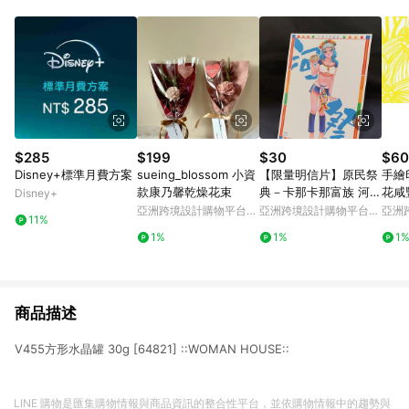
POINTS 回饋。 (3) 若購買之訂單（包含預購商品）未符合樂天
市場 45 天內完成訂單出貨及結帳，則不符合贈點資格。 (4) 如
使用APP、或中途瀏覽比價網、回饋網、Google等其他網頁、或
由網頁版(電腦版/手機版網頁)切換為App都將會造成追蹤中斷而
無法進行 LINE POINTS 回饋。 (5) LINE 購物為購物資訊整合性
平台，商品資料更新會有時間差，如顯示之商品規格、顏色、價
位、贈品與台灣樂天市場銷售網頁不符，以銷售網頁標示為準。
(6) 導購訂單已逾 365 天，根據台灣樂天回饋規定，逾期訂單將
不符合回饋資格。 (7) 若上述或其他原因，致使消費者無接收到
$285
$199
$30
$60
點數回饋或點數回饋有爭議，台灣樂天市場保有更改條款與法律
Disney+標準月費方案
sueing_blossom 小資
【限量明信片】原民祭
手繪
追訴之權利，活動詳情以樂天市場網站公告為準。
款康乃馨乾燥花束
典－卡那卡那富族 河祭
花咸
Disney+
聖誕禮物 交換禮物
亞洲跨境設計購物平台
亞洲跨境設計購物平台
亞洲
11%
Pinkoi
Pinkoi
Pinko
1%
1%
1
商品描述
V455方形水晶罐 30g [64821] ::WOMAN HOUSE::
LINE 購物是匯集購物情報與商品資訊的整合性平台，並依購物情報中的趨勢與