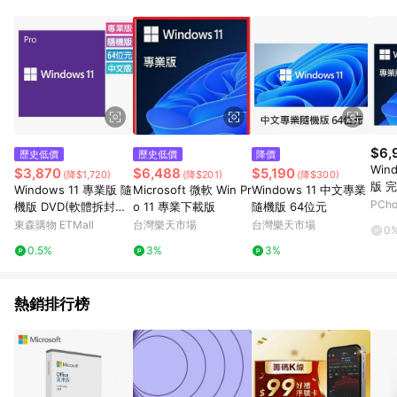
POINTS 回饋。 (3) 若購買之訂單（包含預購商品）未符合樂天
市場 45 天內完成訂單出貨及結帳，則不符合贈點資格。 (4) 如
使用APP、或中途瀏覽比價網、回饋網、Google等其他網頁、或
由網頁版(電腦版/手機版網頁)切換為App都將會造成追蹤中斷而
無法進行 LINE POINTS 回饋。 (5) LINE 購物為購物資訊整合性
平台，商品資料更新會有時間差，如顯示之商品規格、顏色、價
位、贈品與台灣樂天市場銷售網頁不符，以銷售網頁標示為準。
(6) 導購訂單已逾 365 天，根據台灣樂天回饋規定，逾期訂單將
不符合回饋資格。 (7) 若上述或其他原因，致使消費者無接收到
$6,
歷史低價
歷史低價
降價
點數回饋或點數回饋有爭議，台灣樂天市場保有更改條款與法律
Win
$3,870
$6,488
$5,190
(降$1,720)
(降$201)
(降$300)
追訴之權利，活動詳情以樂天市場網站公告為準。
版 
Windows 11 專業版 隨
Microsoft 微軟 Win Pr
Windows 11 中文專業
PCh
機版 DVD(軟體拆封後
o 11 專業下載版
隨機版 64位元
無法退貨)
東森購物 ETMall
台灣樂天市場
台灣樂天市場
0
0.5%
3%
3%
熱銷排行榜