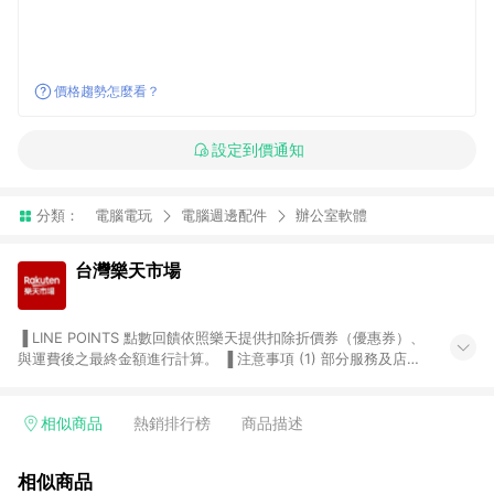
價格趨勢怎麼看？
設定到價通知
分類：
電腦電玩
電腦週邊配件
辦公室軟體
台灣樂天市場
▐ LINE POINTS 點數回饋依照樂天提供扣除折價券（優惠券）、
與運費後之最終金額進行計算。 ▐ 注意事項 (1) 部分服務及店家
不符合贈點資格，購買後將不贈送 LINE POINTS 點數，亦不得使
用點數紅包，如：ezcook 美食廚房、樂天市場商家付款中心、
Smart mobile、神腦生活、JS巨盛、樂天KOBO電子書，請詳閱
相似商品
熱銷排行榜
商品描述
LINE POINTS 加碼店家清單
（https://lin.ee/1MCw7pe/rcfk）。 (2) 需透過 LINE 購物前往
相似商品
台灣樂天市場，並在同一瀏覽器於24小時內結帳，才享有 LINE