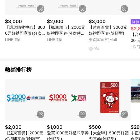
$3,000
$2,000
$3,000
降價
【環球購物中心】300
【楓康超市】2000元
【遠東百貨】3000元
$2,
0元好禮即享券(分次使
好禮即享券(分次使
好禮即享券(餘額型)
【台
用．無效期)
用．無效期)
LINE禮物
LINE禮物
東森購物 ETMall
00
使用
LIN
0%
熱銷排行榜
$2,000
$1,000
$500
$29
【遠東百貨】2000元
愛買1000元好禮即享券
【大全聯】500元好禮
中正
好禮即享券(餘額型)
(餘額型)
即享券(餘額型)
台南