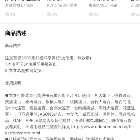
東森購物 ETMall
PChome 24h購物
東森購物 ETMall
51
0%
0%
0%
0
商品描述
商品內容
遠東百貨2000元好禮即享券(分次使用．無效期)
1.本券可分次使用至用罄為止。
2.本券為無效期兌換。
使用說明
●本券可於遠東百貨股份有限公司全台各店使用（各店如下：信義遠百、
寶慶遠百、板橋遠百、板橋大遠百、桃園遠百、新竹大遠百、遠百竹北、
台中大遠百、嘉義遠百、台南大遠百、台南娛樂城、高雄大遠百、花蓮遠
百），但不適用於JASONS超市、大食代、威秀影城、湯姆熊、香奈兒精
品、GAP、APPLE專賣店及其他櫃點，不適用櫃點非固定，將依據百貨
規範異動。不適用櫃點完整資訊詳見
http://www.edenred.com.tw/fe
ds/fedsstore.html
●結帳前請出示本券，不接受截圖、手抄或口說序號方式兌換。