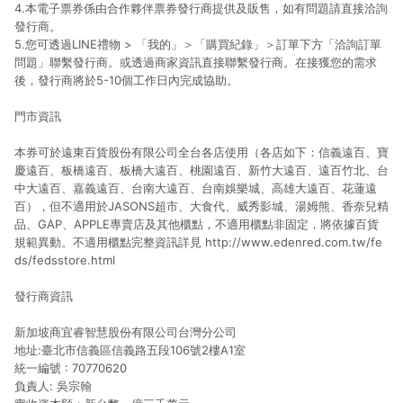
4.本電子票券係由合作夥伴票券發行商提供及販售，如有問題請直接洽詢
發行商。
5.您可透過LINE禮物 > 「我的」＞「購買紀錄」＞訂單下方「洽詢訂單
問題」聯繫發行商。或透過商家資訊直接聯繫發行商。在接獲您的需求
後，發行商將於5-10個工作日內完成協助。
門市資訊
本券可於遠東百貨股份有限公司全台各店使用（各店如下：信義遠百、寶
慶遠百、板橋遠百、板橋大遠百、桃園遠百、新竹大遠百、遠百竹北、台
中大遠百、嘉義遠百、台南大遠百、台南娛樂城、高雄大遠百、花蓮遠
百），但不適用於JASONS超市、大食代、威秀影城、湯姆熊、香奈兒精
品、GAP、APPLE專賣店及其他櫃點，不適用櫃點非固定，將依據百貨
規範異動。不適用櫃點完整資訊詳見
http://www.edenred.com.tw/fe
ds/fedsstore.html
發行商資訊
新加坡商宜睿智慧股份有限公司台灣分公司
地址:臺北市信義區信義路五段106號2樓A1室
統一編號 : 70770620
負責人: 吳宗翰