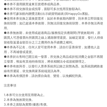
●本券不適用購買遠東百貨禮券或商品券。
●本券不得兌換現金或找零，面額可多次抵用至餘額為0。
●本券可參加館內贈獎活動(出示銷貨明細表)與HappyGo累點。
●使用本券兌換之退換貨需求：如於本券效期內辦理，則本券立即回復兌
換前狀態；如已超過本券效期，則無法回復兌換前狀態，本券亦無法再使
用。
●本券無效期，未使用或超過商品/服務指定供應期間(序號效期)時，原
購買人可憑發票向所購買之線上通路辦理退貨。如確定退貨，發行人得保
留收取返還金額百分之三之費用作為手續費之權利。
●本券為不記名，任何人皆可使用本券，請自行妥善保管，如遭他人盜
用，不再補發或退貨。
●本券於出售時已開立統一發票，所兌換之商品或折抵消費之金額不再開
立發票，惟如有其他特殊情況，將依相關法令或規範辦理之。
●本券有效與否，以發行人票券系統所記錄之狀態為憑。如系統因網路連
線有所遲延，依兌換商家系統端資訊為準。
●本券為有價證券，請勿擅自偽造、變造，以免觸犯刑責。
注意事項
1.本券可分次使用至用罄為止。
2.本券為無效期兌換。
3.本券之面額為實際(優惠)售價。