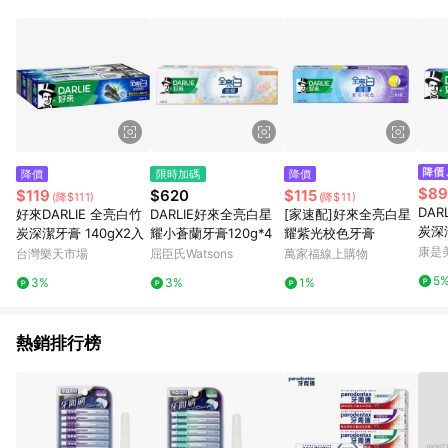
錄，相關問題請於保留時間內聯絡客服中心，並由屈臣氏進行訂
單資格確認。 6.欲透過APP導購跳轉前往活動頁之用戶，煩請更
新屈臣氏APP至版本26010.4.0。
降價
限時加碼
降價
$89
$119
$620
$115
(降$111)
(降$11)
DAR
好來DARLIE 全亮白竹
DARLIE好來全亮白星
[家速配]好來全亮白星
炭深
炭深潔牙膏 140gX2入
耀小蒼蘭牙膏120g*4
耀紫光校色牙膏
包裝
康是美
台灣樂天市場
屈臣氏Watsons
萬家福線上購物
5
3%
3%
1%
熱銷排行榜