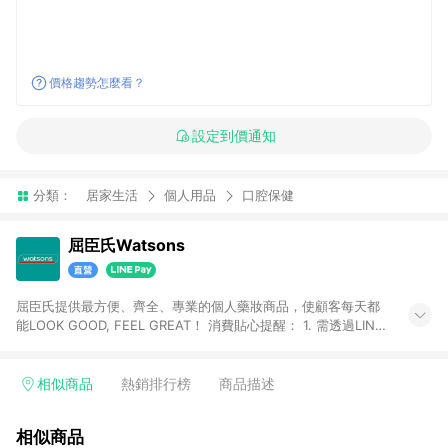
價格趨勢怎麼看？
設定到價通知
分類：
居家生活
個人用品
口腔保健
屈臣氏Watsons
屈臣氏提供最方便、齊全、專業的個人藥妝商品，使顧客每天都
能LOOK GOOD, FEEL GREAT！ 消費貼心提醒： 1. 需透過LINE
購物前往屈臣氏官網消費，並在同一瀏覽器於24小時內結帳，方
才可享有LINE POINTS回饋資格。 2. 可同步使用屈臣氏官方APP
下單，每筆交易前請確認有經過LINE購物跳轉頁才符合返點資
相似商品
熱銷排行榜
商品描述
格。3.回饋點數計算會排除【訂單活動折扣(含折價券折扣)】、
【寵i點數折抵】、【禮物卡折抵】、【訂單運費】等金額。 4. 點
相似商品
數將於廠商出貨後30天前後發送。5.屈臣氏保留365天訂單記