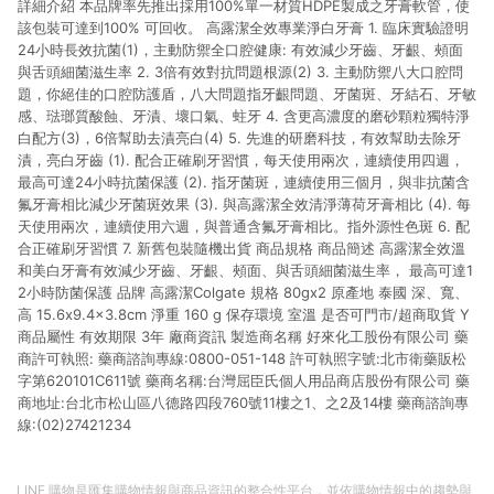
詳細介紹 本品牌率先推出採用100%單一材質HDPE製成之牙膏軟管，使
單資格確認。 6.欲透過APP導購跳轉前往活動頁之用戶，煩請更
新屈臣氏APP至版本26010.4.0。
該包裝可達到100% 可回收。 高露潔全效專業淨白牙膏 1. 臨床實驗證明
24小時長效抗菌(1)，主動防禦全口腔健康: 有效減少牙齒、牙齦、頰面
與舌頭細菌滋生率 2. 3倍有效對抗問題根源(2) 3. 主動防禦八大口腔問
題，你絕佳的口腔防護盾，八大問題指牙齦問題、牙菌斑、牙結石、牙敏
感、琺瑯質酸蝕、牙漬、壞口氣、蛀牙 4. 含更高濃度的磨砂顆粒獨特淨
白配方(3)，6倍幫助去漬亮白(4) 5. 先進的研磨科技，有效幫助去除牙
漬，亮白牙齒 (1). 配合正確刷牙習慣，每天使用兩次，連續使用四週，
最高可達24小時抗菌保護 (2). 指牙菌斑，連續使用三個月，與非抗菌含
氟牙膏相比減少牙菌斑效果 (3). 與高露潔全效清淨薄荷牙膏相比 (4). 每
天使用兩次，連續使用六週，與普通含氟牙膏相比。指外源性色斑 6. 配
合正確刷牙習慣 7. 新舊包裝隨機出貨 商品規格 商品簡述 高露潔全效溫
和美白牙膏有效減少牙齒、牙齦、頰面、與舌頭細菌滋生率， 最高可達1
2小時防菌保護 品牌 高露潔Colgate 規格 80gx2 原產地 泰國 深、寬、
高 15.6x9.4x3.8cm 淨重 160 g 保存環境 室溫 是否可門市/超商取貨 Y
商品屬性 有效期限 3年 廠商資訊 製造商名稱 好來化工股份有限公司 藥
商許可執照: 藥商諮詢專線:0800-051-148 許可執照字號:北市衛藥販松
字第620101C611號 藥商名稱:台灣屈臣氏個人用品商店股份有限公司 藥
商地址:台北市松山區八德路四段760號11樓之1、之2及14樓 藥商諮詢專
線:(02)27421234
LINE 購物是匯集購物情報與商品資訊的整合性平台，並依購物情報中的趨勢與