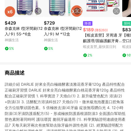
$429
$729
降價
限時
奈森克林 I型牙間刷(12
奈森克林 I型牙間刷(12
$189
$83
(降$260)
入/卡) 5S-*6盒
入/卡) M *12盒
【蝦皮直營】牙周適 牙
【嘴
神腦生活
神腦生活
齦護理/固齒護齦牙膏 1
空口
入/3入組 草本修護 深
氣 
蝦皮直營_最快當日到
蝦皮
5%
5%
層潔淨
噴霧
2%
1
香持
情侶
商品描述
詳細介紹 DARLIE 好來全亮白極緻酵素淡雅花香牙膏120g 產品特性配合
正確刷牙習慣 DARLIE 好來全亮白極緻酵素白桃花香牙膏120g 產品特性
配合正確刷牙習慣 1. 科學實證 7 天煥白(1) 2. 新升級雙色配方 溶漬(2)
+防漬(3) 3. 活酵配方溶漬科技27 天煥白(1) - 微米級泡泡覆蓋口腔角落
全方位狙擊頑固色素。5 倍極效去漬(4)牙齒 綻放無瑕鑽白光 4. 12小時
防漬(3)牙漬防護盾配方(5) - 形成極效防護盾根源防漬3 全面護白幫助抵
禦色素附著同時呵 護琺瑯質 脆弱牙齒適用 (1). 科學實驗證明連續使用產
品7 天每天刷牙兩次有效幫助去除牙齒外源性色斑 (2). 經實驗證明配方