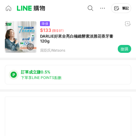
筆記
降價
$133
(降$97)
DARLIE好來全亮白極緻酵素淡雅花香牙膏
120g
搶購
屈臣氏Watsons
訂單成立賺0.5%
下單享LINE POINTS點數