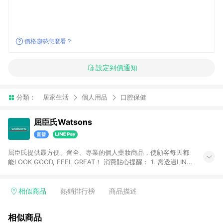
價格趨勢怎麼看？
設定到價通知
分類：
居家生活
個人用品
口腔保健
屈臣氏Watsons
屈臣氏提供最方便、齊全、專業的個人藥妝商品，使顧客每天都
能LOOK GOOD, FEEL GREAT！ 消費貼心提醒： 1. 需透過LINE
購物前往屈臣氏官網消費，並在同一瀏覽器於24小時內結帳，方
才可享有LINE POINTS回饋資格。 2. 可同步使用屈臣氏官方APP
下單，每筆交易前請確認有經過LINE購物跳轉頁才符合返點資
相似商品
熱銷排行榜
商品描述
格。3.回饋點數計算會排除【訂單活動折扣(含折價券折扣)】、
【寵i點數折抵】、【禮物卡折抵】、【訂單運費】等金額。 4. 點
相似商品
數將於廠商出貨後30天前後發送。5.屈臣氏保留365天訂單記