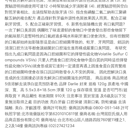
可有效分解外源性色斑。溶漬指幫助去除外源性色斑及去除牙漬 (3). 經
實驗證明持續使用可達12 小時幫助減少牙漬附著 (4). 經實驗證明與空白
對照牙膏相比。去漬指幫助去除牙漬 (5). 指含焦磷酸二氫二鈉和三聚磷
酸五鈉的複合配方 產品僅針對牙齒外源性色斑效果因人而異。配合正確
刷牙習慣。 5. 配合正確刷牙習慣。 6. 新舊包裝隨機出貨 有口氣問題?
一次了解口臭原因 偶爾吃了味道濃郁的食物口中便會發出那些食物留下
的氣味那只是暫時性的口氣經過多喝水和刷牙潄口便會消失。但有些難聞
的口氣卻始終如影隨形這是由口腔細菌導致的。蛀牙、牙周問題、錯誤的
清潔口腔方法等都會讓細菌於口腔滋生進而構成嚴重口臭問題。 有研究
指出九成口氣問題是因為口腔細菌和它的揮發性硫化物Volatile Sulfur C
ompounds VSVs) 只要人們進食口腔消化食物中蛋白質的同時這些揮發
性硫化物(VSVs)就會形成當它達到一定濃度再遇上因進食蛋白質而繁殖
的口腔細菌時便會在張口説話時散發令人不安的異味。 因此想解決口臭
造成的生活困擾必須首先解決口腔細菌滋生的問題。 商品規格 商品簡述
5倍溶解去漬淨白提亮預防著色 品牌 Darlie 好來 規格 120g 原產地 中國
深、寬、高 5.5x3.8x18.5cm 淨重 120 g 保存環境 室溫 是否可門市/超
商取貨 Y 商品屬性 有效期限 910天 注意事項 置於室溫 及6歳及以下兒
童無法取得之處 目的功效 亮白牙齒 口腔保健 清新口氣. 防蛀健齒 去漬
隔離. 美白. 牙齦護理. 藥商許可執照: 藥商諮詢專線:0800-051-148 許可
執照字號:北市衛藥販松字第620101C611號 藥商名稱:台灣屈臣氏個人用
品商店股份有限公司 藥商地址:台北市松山區八德路四段760號11樓之1、
之2及14樓 藥商諮詢專線:(02)27421234